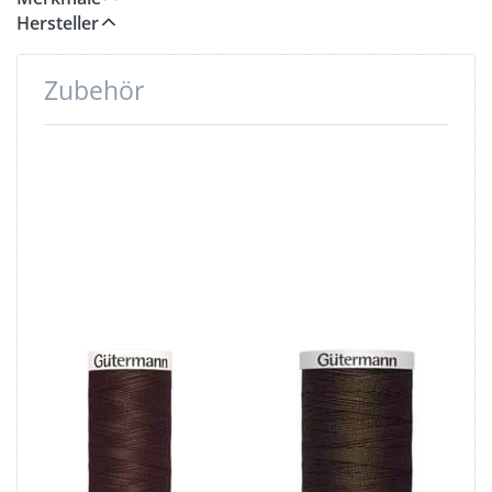
Hersteller
Zubehör
Drücken
Drücken
Sie ENTER
Sie ENTER
für mehr
für mehr
Optionen
Optionen
zu
zu
Gütermann
Gütermann
Garne -
Garn -
Allesnäher
Extra Stark
200m Spule
100m Spule
- Farbe:
- Farbe:
braun 694
braun 406
Gütermann
Gütermann
Garne -
Garn - Extra
Allesnäher
Stark 100m
200m Spule -
Spule - Farbe: