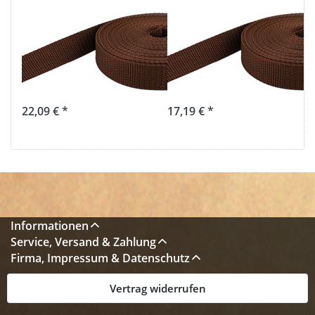
50m PP
50m PP
Gurtband -
Gurtband -
25mm breit -
15mm breit -
1,4mm stark -
1,4mm stark -
braun (UV)
braun (UV)
22,09 € *
17,19 € *
Informationen
Service, Versand & Zahlung
Firma, Impressum & Datenschutz
Vertrag widerrufen