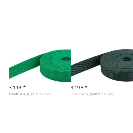
für mehr
Optionen
Optionen
zu 4m PP
zu 4m PP
Gurtband -
Gurtband
20mm breit
- 20mm
- 1,4mm
breit -
stark -
1,4mm
dunkelgrün
stark -
(UV)
grün (UV)
4m PP Gurtband
4m PP Gurtband
- 20mm breit -
- 20mm breit -
1,4mm stark -
1,4mm stark -
grün (UV)
dunkelgrün (UV)
sofort lieferbar
sofort lieferbar
3,19 € *
3,19 € *
Inhalt: 4 m (0,80 € * / 1 m)
Inhalt: 4 m (0,80 € * / 1 m)
Drücken
Drücken
Sie
Sie
ENTER
ENTER
für mehr
für mehr
Optionen
Optionen
zu 4m PP
zu 4m PP