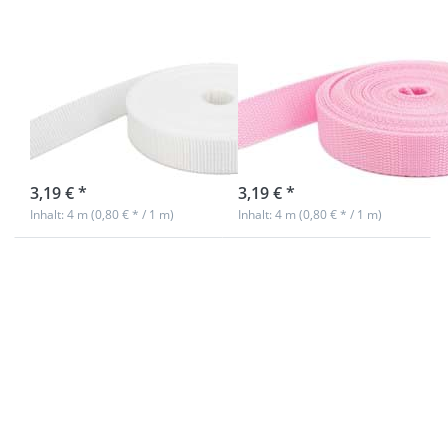
stark -
stark -
weiß (UV)
rosa (UV)
4m PP Gurtband
4m PP Gurtband
- 20mm breit -
- 20mm breit -
1,4mm stark -
1,4mm stark -
weiß (UV)
rosa (UV)
Nicht auf Lager
sofort lieferbar
3,19 € *
3,19 € *
Inhalt: 4 m (0,80 € * / 1 m)
Inhalt: 4 m (0,80 € * / 1 m)
Drücken
Drücken
Sie
Sie
ENTER
ENTER
für mehr
für mehr
Optionen
Optionen
zu 4m PP
zu 4m PP
Gurtband
Gurtband
- 20mm
- 20mm
breit -
breit -
1,4mm
1,4mm
stark -
stark -
pink (UV)
grau (UV)