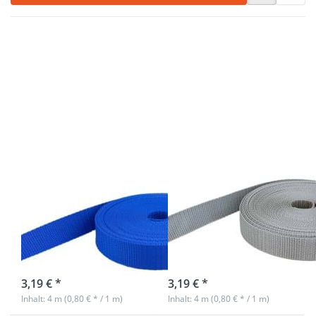
Drücken
Drücken
Sie ENTER
Sie ENTER
für mehr
für mehr
Optionen
Optionen
zu 4m PP
zu 4m PP
Gurtband -
Gurtband
20mm
- 20mm
breit -
breit -
1,4mm
1,4mm
stark -
stark -
königsblau
silbergrau
(UV)
(UV)
4m PP Gurtband
4m PP Gurtband
- 20mm breit -
- 20mm breit -
1,4mm stark -
1,4mm stark -
königsblau (UV)
silbergrau (UV)
Nicht auf Lager
sofort lieferbar
3,19 € *
3,19 € *
Inhalt: 4 m (0,80 € * / 1 m)
Inhalt: 4 m (0,80 € * / 1 m)