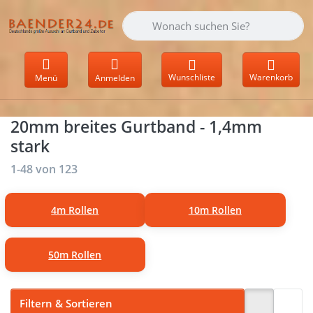
Geben Sie einen Suchbegriff ein. Währen
Wunschliste
Warenkorb
Menü
Anmelden
20mm breites Gurtband - 1,4mm
stark
Suchergebnisse:
1-48
von
123
4m Rollen
10m Rollen
50m Rollen
Filtern & Sortieren