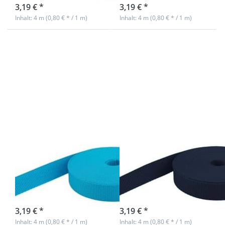
3,19 € *
3,19 € *
Inhalt: 4 m (0,80 € * / 1 m)
Inhalt: 4 m (0,80 € * / 1 m)
Drücken
Drücken
Sie ENTER
Sie ENTER
für mehr
für mehr
Optionen
Optionen
zu 4m PP
zu 4m PP
Gurtband -
Gurtband -
20mm
20mm
breit -
breit -
1,4mm
1,4mm
stark -
stark -
aquamarin
dunkelblau
(UV)
(UV)
4m PP Gurtband
4m PP Gurtband
- 20mm breit -
- 20mm breit -
1,4mm stark -
1,4mm stark -
aquamarin (UV)
dunkelblau (UV)
sofort lieferbar
sofort lieferbar
3,19 € *
3,19 € *
Inhalt: 4 m (0,80 € * / 1 m)
Inhalt: 4 m (0,80 € * / 1 m)