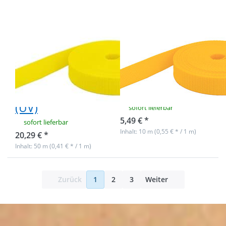
zitronengelb
breit -
(UV)
1,4mm
stark -
gelb (UV)
50m PP
10m PP
Gurtband -
Gurtband -
20mm breit -
20mm breit -
1,4mm stark -
1,4mm stark -
zitronengelb
gelb (UV)
(UV)
sofort lieferbar
5,49 € *
sofort lieferbar
Inhalt: 10 m (0,55 € * / 1 m)
20,29 € *
Inhalt: 50 m (0,41 € * / 1 m)
Zurück
1
2
3
Weiter