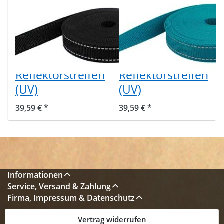
50m PP
50m PP
Gurtband -
Gurtband -
25mm breit -
25mm breit -
1,4mm stark -
1,4mm stark -
Schwarz mit
Petrol mit
Reflektorstreifen
Reflektorstreifen
(UV)
(UV)
39,59 € *
39,59 € *
Informationen
Service, Versand & Zahlung
Firma, Impressum & Datenschutz
Vertrag widerrufen