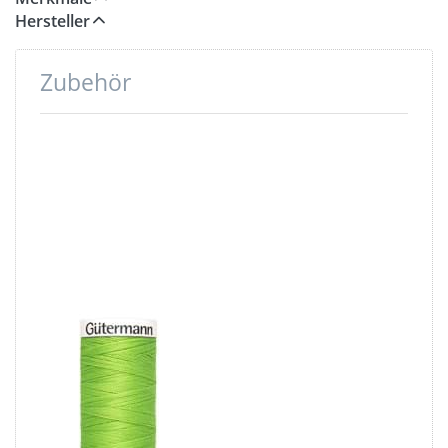
Hersteller
Zubehör
Drücken
Sie ENTER
für mehr
Optionen
zu
Gütermann
Garne -
Allesnäher
200m Spule
- Farbe:
limone 336
Gütermann
Garne -
Allesnäher
200m Spule -