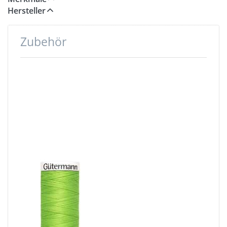
Hersteller
Zubehör
Drücken
Sie ENTER
für mehr
Optionen
zu
Gütermann
Garne -
Allesnäher
200m Spule
- Farbe:
limone 336
Gütermann
Garne -
Allesnäher
200m Spule -