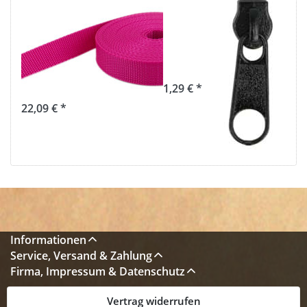
50m PP
Zipper für 3mm
Gurtband -
Reißverschlüsse,
25mm breit -
Farbe: Schwarz -
1,4mm stark -
10 Stück
pink (UV)
1,29 € *
22,09 € *
Informationen
Service, Versand & Zahlung
Firma, Impressum & Datenschutz
Vertrag widerrufen