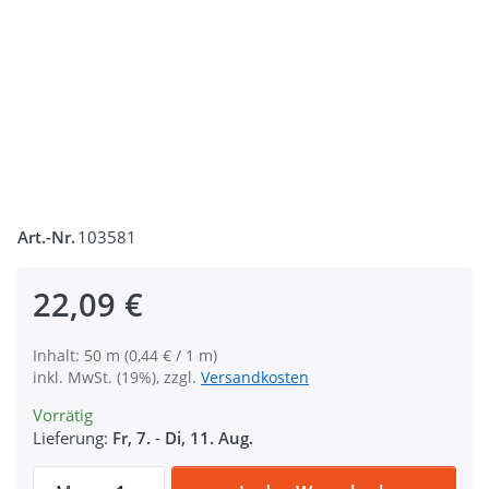
Art.-Nr.
103581
22,09 €
Inhalt: 50 m (0,44 € / 1 m)
inkl. MwSt. (19%), zzgl.
Versandkosten
Vorrätig
Lieferung:
Fr, 7.
-
Di, 11. Aug.
50m PP Gurtband - 25mm breit - 1,4mm st