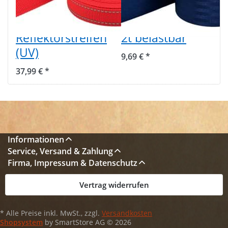
1,4mm stark -
Polyamid,
Rot mit
48mm breit, bis
Reflektorstreifen
2t belastbar
(UV)
9,69 € *
37,99 € *
Informationen
Service, Versand & Zahlung
Firma, Impressum & Datenschutz
Vertrag widerrufen
* Alle Preise inkl. MwSt., zzgl.
Versandkosten
Shopsystem
by SmartStore AG © 2026