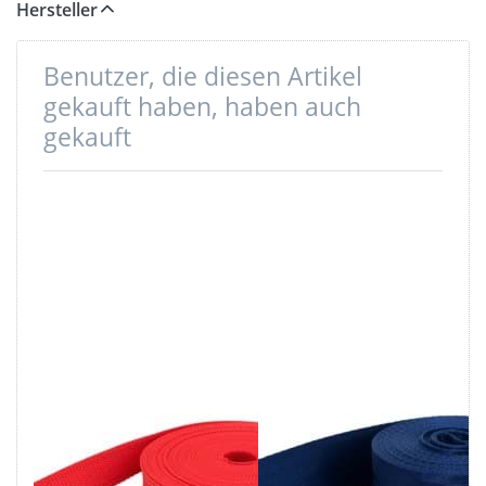
dies bitte mit.
Hersteller
Benutzer, die diesen Artikel
gekauft haben, haben auch
gekauft
50m PP
5m
Gurtband -
Sicherheitsgurtban
20mm breit -
marineblau aus