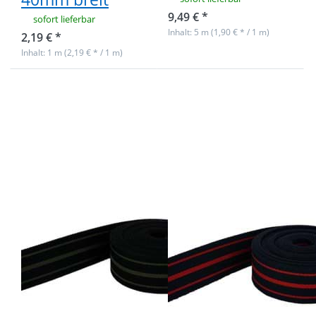
9,49 € *
sofort lieferbar
Inhalt: 5 m (1,90 € * / 1 m)
2,19 € *
Inhalt: 1 m (2,19 € * / 1 m)
Drücken Sie
Drücken Sie
ENTER für
ENTER für
mehr
mehr
Optionen zu
Optionen zu
1m
5m
Gürtelband /
Gürtelband /
Taschenband
Taschenband
- Farbe:
- Farbe:
Schwarz /
Dunkelblau /
Khaki
Rot gestreift -
gestreift -
40mm breit
40mm breit
1m Gürtelband /
5m Gürtelband /
Taschenband -
Taschenband -
Farbe: Schwarz /
Farbe:
Khaki gestreift -
Dunkelblau /
40mm breit
Rot gestreift -