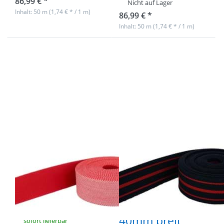
86,99 € *
Nicht auf Lager
Inhalt: 50 m (1,74 € * / 1 m)
86,99 € *
Inhalt: 50 m (1,74 € * / 1 m)
Drücken Sie
Drücken Sie
ENTER für
ENTER für
mehr
mehr
Optionen zu
Optionen zu
50m
50m
Gürtelband /
Gürtelband /
Taschenband
Taschenband
- Weiß / Rot
- Farbe:
schräg
Dunkelblau /
gestreift -
Rot gestreift -
40mm breit
40mm breit
50m Gürtelband
50m Gürtelband
/ Taschenband -
/ Taschenband -
Weiß / Rot
Farbe:
schräg gestreift
Dunkelblau /
- 40mm breit
Rot gestreift -
40mm breit
sofort lieferbar