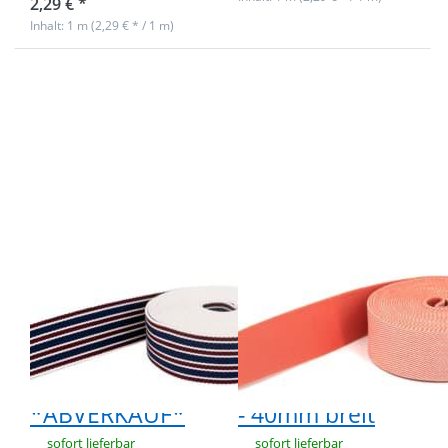
2,29 € *
Inhalt: 1 m (2,29 € * / 1 m)
Drücken Sie
Drücken Sie
ENTER für
ENTER für
mehr
mehr
Optionen zu
Optionen zu
1m
1m
Gürtelband /
Gürtelband /
Taschenband
Taschenband
- 40mm breit -
- Weiß
3-Farbig
/Lachsfarben
gestreift 340
schräg
*ABVERKAUF*
gestreift -
40mm breit
1m Gürtelband /
1m Gürtelband /
Taschenband -
Taschenband -
40mm breit - 3-
Weiß
Farbig gestreift
/Lachsfarben
340
schräg gestreift
*ABVERKAUF*
- 40mm breit
sofort lieferbar
sofort lieferbar