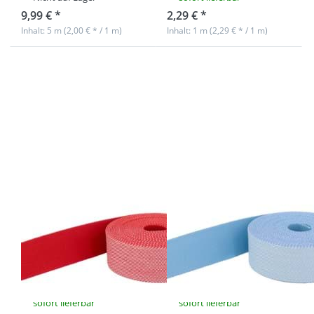
9,99 € *
2,29 € *
Inhalt: 5 m (2,00 € * / 1 m)
Inhalt: 1 m (2,29 € * / 1 m)
Drücken Sie
Drücken Sie
ENTER für
ENTER für
mehr
mehr
Optionen zu
Optionen zu
5m
1m
Gürtelband /
Gürtelband /
Taschenband
Taschenband
- 40mm breit
- 40mm breit
- weiß / rot
- weiß /
schräg
hellblau
gestreift
schräg
gestreift
5m Gürtelband /
1m Gürtelband /
Taschenband -
Taschenband -
40mm breit -
40mm breit -
weiß / rot
weiß / hellblau
schräg gestreift
schräg gestreift
sofort lieferbar
sofort lieferbar