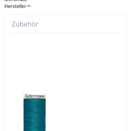
Hersteller
Zubehör
Drücken
Sie ENTER
für mehr
Optionen
zu
Gütermann
Garne -
Allesnäher
200m Spule
- Farbe:
petrol 189
Gütermann
Garne -
Allesnäher
200m Spule -