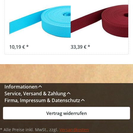
10m PP
50m PP
Gurtband -
Gurtband -
50mm breit -
40mm breit -
1,4mm stark -
1,4mm stark -
türkis (UV)
bordeaux (UV)
10,19 € *
33,39 € *
Informationen
Service, Versand & Zahlung
Firma, Impressum & Datenschutz
Vertrag widerrufen
* Alle Preise inkl. MwSt., zzgl.
Versandkosten