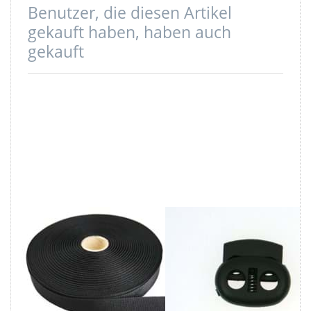
Benutzer, die diesen Artikel
gekauft haben, haben auch
gekauft
50m Rolle
Kordelstopper -
Ripsband /
2-Loch - bis
Einfassband aus
4mm - schwarz -
Polyester -
20mm breit - 10
20mm breit -
Stück