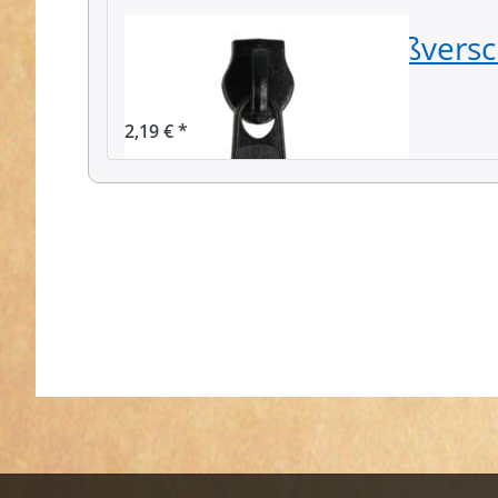
Zipper für 8mm Reißversc
schwarz, 10 Stück
2,19 € *