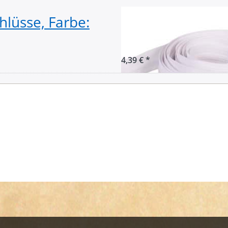
hlüsse, Farbe:
5m Reißverschlu
weiß
4,39 € *