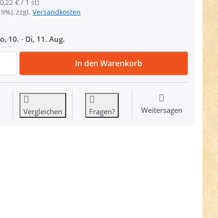
0,22 € / 1 st)
19%), zzgl.
Versandkosten
o, 10.
-
Di, 11. Aug.
Zipper für 8mm Reißverschlüsse, Farbe: weiß, 10 Stück zu 
In den Warenkorb
Weitersagen
Vergleichen
Fragen?