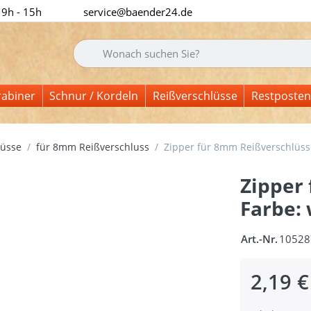
 9h - 15h
service@baender24.de
Geben Sie einen Suchbegriff ein. Während Sie tipp
rabiner
Schnur / Kordeln
Reißverschlüsse
Restposten
lüsse
für 8mm Reißverschluss
Zipper für 8mm Reißverschlüsse
Zipper
Farbe: 
Art.-Nr.
10528
2,19 €