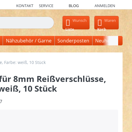
KONTAKT
SERVICE
BLOG
ANMELDEN
en, erscheinen automatisch erste Ergebnisse. Drücken Sie die Ein
Wunsch
Waren
Liste
Korb
Nähzubehör / Garne
Sonderposten
Neuheiten
, Farbe: weiß, 10 Stück
 für 8mm Reißverschlüsse,
weiß, 10 Stück
7