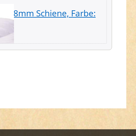
ss, 8mm Schiene, Farbe:
Zipper
dunkel
2,19 € *