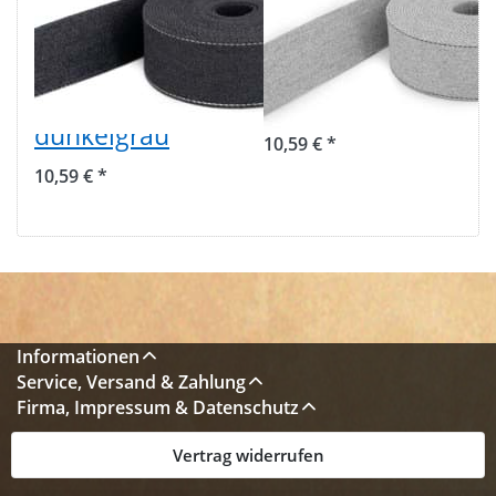
Taschenband -
Taschenband -
aus recyceltem
aus recyceltem
Garn - 39mm
Garn - 39mm
breit -
breit - hellgrau
dunkelgrau
10,59 € *
10,59 € *
Informationen
Service, Versand & Zahlung
Firma, Impressum & Datenschutz
Vertrag widerrufen