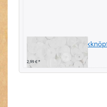
KAM Snaps T5 Druckknöp
Stück - weiß
2,99 € *