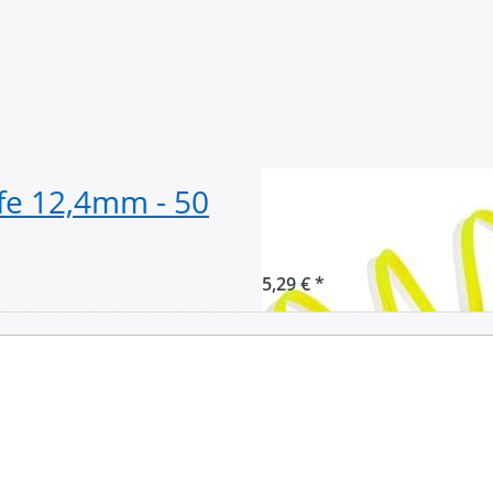
fe 12,4mm - 50
5m Reflektieren
Reflektorpaspel
5,29 € *