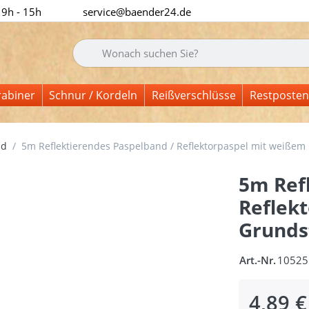
 9h - 15h
service@baender24.de
Geben Sie einen Suchbegriff ein. Während Sie tipp
rabiner
Schnur / Kordeln
Reißverschlüsse
Restposten
nd
5m Reflektierendes Paspelband / Reflektorpaspel mit weißem
5m Ref
Reflek
Grunds
Art.-Nr.
10525
4,89 €