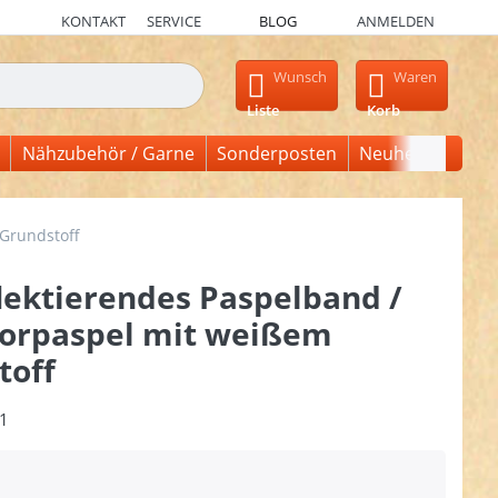
KONTAKT
SERVICE
BLOG
ANMELDEN
en, erscheinen automatisch erste Ergebnisse. Drücken Sie die Ein
Wunsch
Waren
Liste
Korb
Nähzubehör / Garne
Sonderposten
Neuheiten
 Grundstoff
lektierendes Paspelband /
torpaspel mit weißem
toff
1