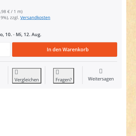
,98 € / 1 m)
19%), zzgl.
Versandkosten
o, 10.
-
Mi, 12. Aug.
5m Reflektierendes Paspelband / Reflektorpaspel mit weiß
In den Warenkorb
Weitersagen
Vergleichen
Fragen?