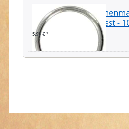
25mm Rundring (Innenma
Edelstahl, geschweisst - 1
5,99 € *