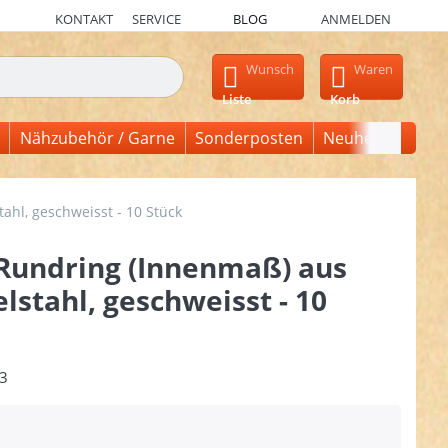
KONTAKT
SERVICE
BLOG
ANMELDEN
en, erscheinen automatisch erste Ergebnisse. Drücken Sie die Ein
Wunsch
Waren
Liste
Korb
Nähzubehör / Garne
Sonderposten
Neuheiten
hl, geschweisst - 10 Stück
undring (Innenmaß) aus
lstahl, geschweisst - 10
3