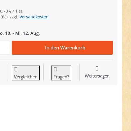
0,70 € / 1 st)
19%), zzgl.
Versandkosten
o, 10.
-
Mi, 12. Aug.
30mm Rundring (Innenmaß) aus V4A Edelstahl, geschweisst 
In den Warenkorb
Weitersagen
Vergleichen
Fragen?