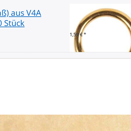
ß) aus V4A
29mm Rundring 
0 Stück
- 5mm stark - 1 
1,59 € *