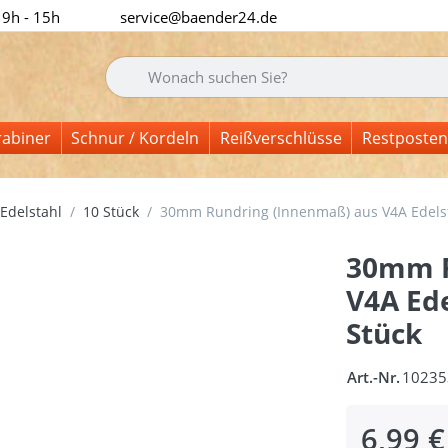
 9h - 15h
service@baender24.de
Geben Sie einen Suchbegriff ein. Während Sie tipp
rabiner
Schnur / Kordeln
Reißverschlüsse
Restposten
Edelstahl
10 Stück
30mm Rundring (Innenmaß) aus V4A Edelsta
30mm R
V4A Ede
Stück
Art.-Nr.
10235
6,99 €