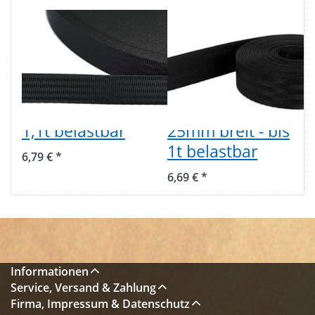
5m
5m
Sicherheitsgurtband
Sicherheitsgurtban
schwarz - aus
/ Kindergurt
Polyester -
schwarz aus
30mm breit - bis
Polyamid -
1,1t belastbar
25mm breit - bis
1t belastbar
6,79 € *
6,69 € *
Informationen
Service, Versand & Zahlung
Firma, Impressum & Datenschutz