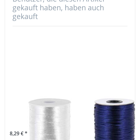
gekauft haben, haben auch
gekauft
100m Rolle
100m Rolle
Satinkordel -
Satinkordel -
2mm stark -
2mm stark -
Farbe: weiß
Farbe:
dunkelblau
8,29 € *