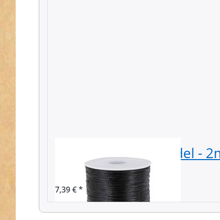
90m Rolle Satinkordel - 2
Farbe: schwarz
7,39 € *