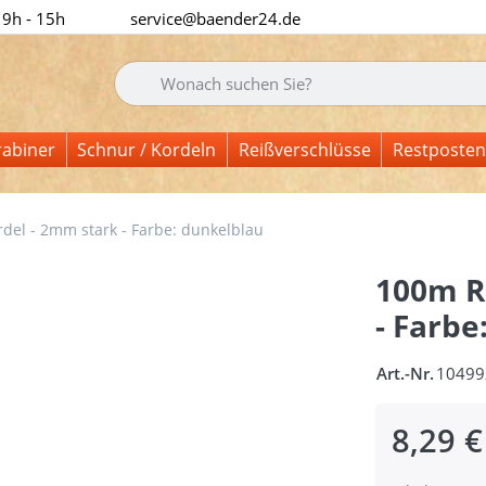
 9h - 15h
service@baender24.de
Geben Sie einen Suchbegriff ein. Während Sie tipp
rabiner
Schnur / Kordeln
Reißverschlüsse
Restposten
rdel - 2mm stark - Farbe: dunkelblau
100m Ro
- Farbe
Art.-Nr.
10499
8,29 €