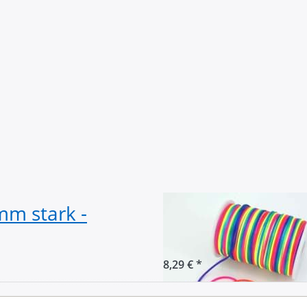
mm stark -
100m Rolle Sati
Farbe: bunt
8,29 € *