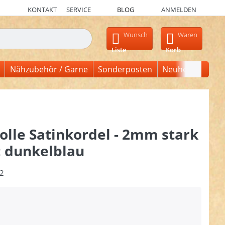
KONTAKT
SERVICE
BLOG
ANMELDEN
en, erscheinen automatisch erste Ergebnisse. Drücken Sie die Ein
Wunsch
Waren
Liste
Korb
Nähzubehör / Garne
Sonderposten
Neuheiten
lle Satinkordel - 2mm stark
: dunkelblau
2