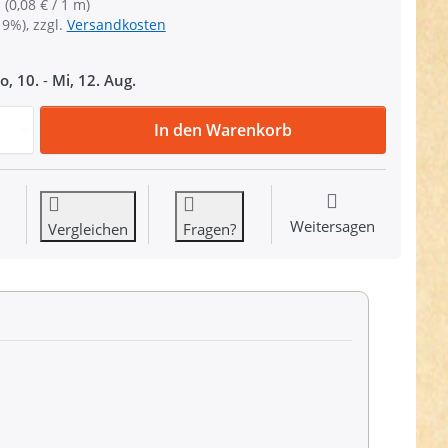
 (0,08 € / 1 m)
19%), zzgl.
Versandkosten
o, 10.
-
Mi, 12. Aug.
100m Rolle Satinkordel - 2mm stark - Farbe: dunkelblau zu
In den Warenkorb
Weitersagen
Vergleichen
Fragen?