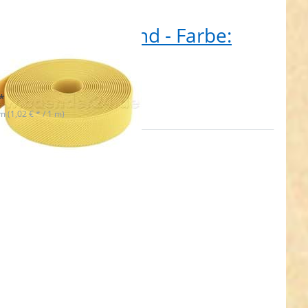
Rolle Gummiband - Farbe:
b - 25mm breit
t lieferbar
*
 m (1,02 € * / 1 m)
n Sie
 für
hr
en zu
band
: pink
5mm
it