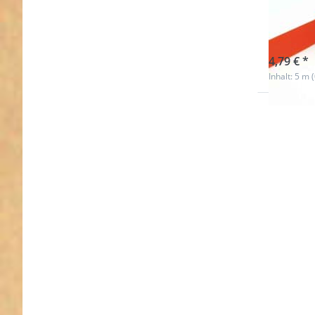
oran
sofort l
4,79 € *
Inhalt: 5 m 
Drücken 
ENTER f
mehr
Optionen
5m Roll
Gummib
- Farbe: g
- 25m
breit