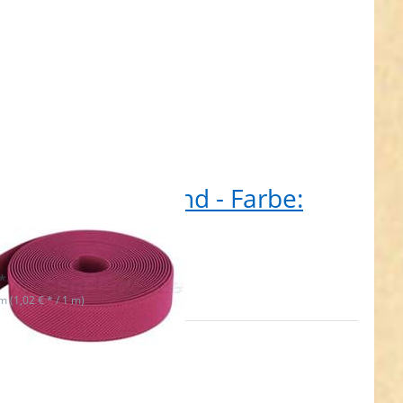
Rolle Gummiband - Farbe:
k - 25mm breit
t lieferbar
*
 m (1,02 € * / 1 m)
n Sie
 für
hr
en zu