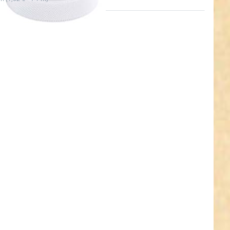
n Sie
 für
hr
en zu
band
: gelb
5mm
it