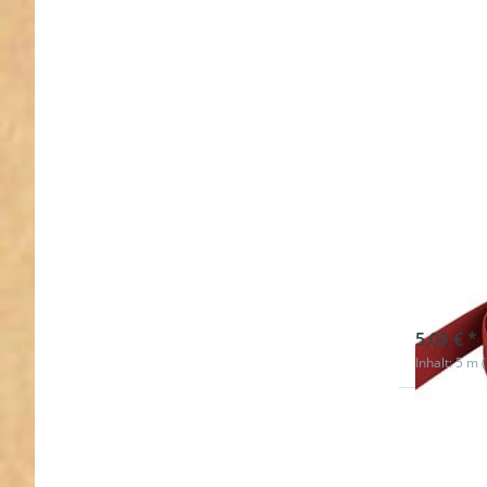
5m R
- 25
sofort l
5,09 € *
Inhalt: 5 m 
Drücken 
ENTER f
mehr
Optionen