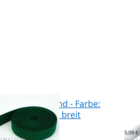
m
bre
olle Gummiband - Farbe:
5m 
elgrün - 25mm breit
wei
ieferbar
sofor
5,09 € 
(0,96 € * / 1 m)
Inhalt: 5