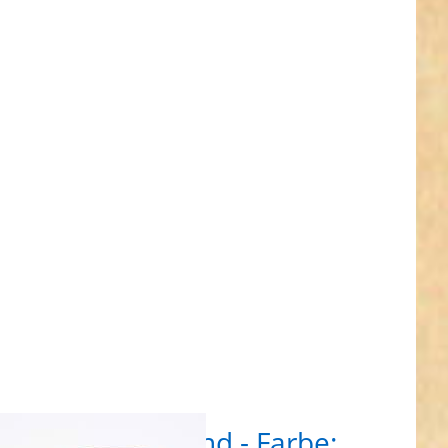
 für
hr
en zu
olle
band
rbe:
n -
breit
Rolle Gummiband - Farbe: