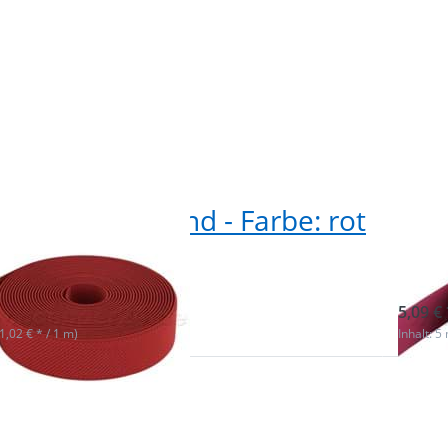
olle Gummiband - Farbe: rot
5m 
mm breit
pin
ieferbar
sofor
5,09 € 
(1,02 € * / 1 m)
Inhalt: 5
Sie
Drücke
ür
ENTER
me
 zu
Option