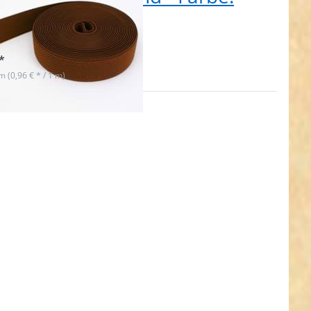
un - 25mm breit
t lieferbar
*
 m (0,96 € * / 1 m)
n Sie
 für
hr
en zu
olle
band
: grau
5mm
it