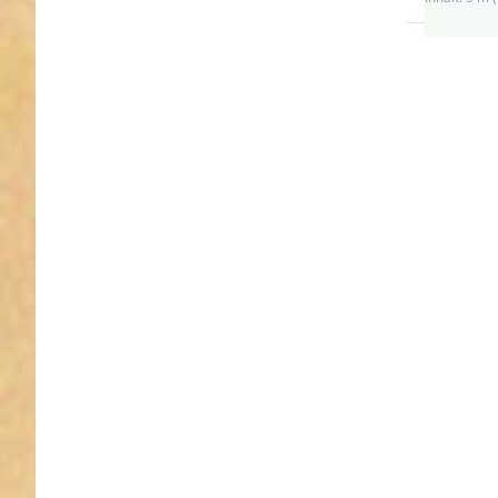
Drücken 
ENTER f
mehr
Optionen
5m Roll
Gummib
- Farbe
beige -
25mm br