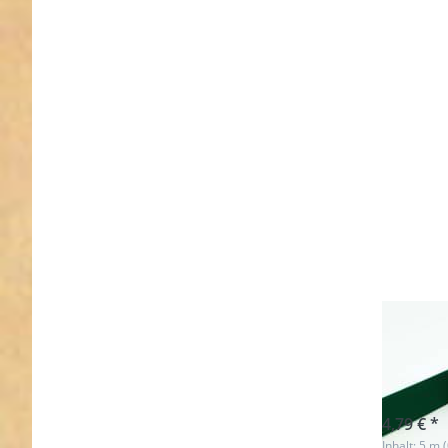
- 25m
breit
5m R
dunk
sofort l
4,79 € *
Inhalt: 5 m 