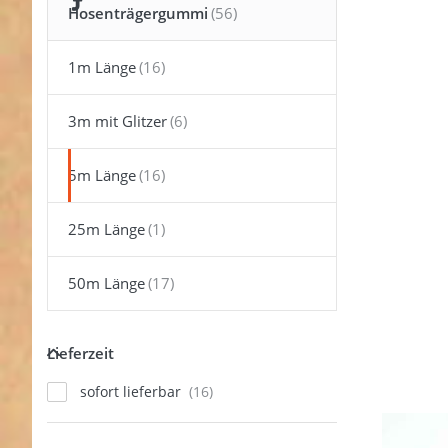
ENTER f
Hosenträgergummi
mehr
Optionen
5m Roll
1m Länge
Gummib
- Farbe
orange 
25mm br
3m mit Glitzer
5m Länge
25m Länge
50m Länge
Lieferzeit
Lieferzeit
sofort lieferbar
5m R