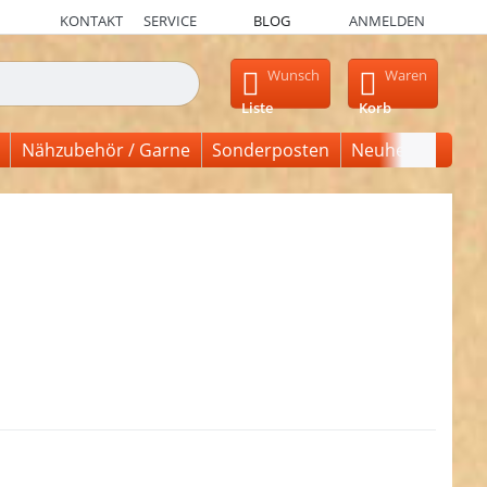
KONTAKT
SERVICE
BLOG
ANMELDEN
en, erscheinen automatisch erste Ergebnisse. Drücken Sie die Ein
Wunsch
Waren
Liste
Korb
Nähzubehör / Garne
Sonderposten
Neuheiten
n Sie