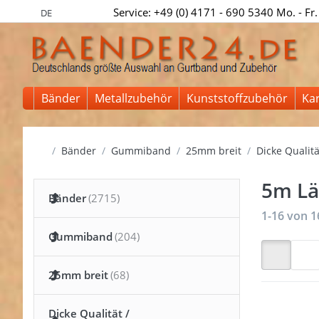
Service: +49 (0) 4171 - 690 5340 Mo. - Fr.
DE
Bänder
Metallzubehör
Kunststoffzubehör
Ka
Startseite
Bänder
Gummiband
25mm breit
Dicke Qualit
5m L
Bänder
Suchergeb
1-16
von
1
Gummiband
25mm breit
Dicke Qualität /
Drücken 