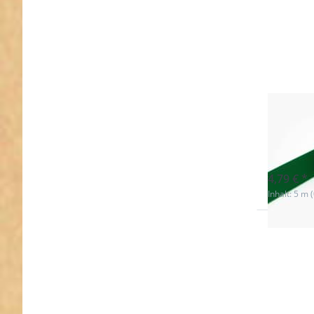
5m R
grün
sofort l
4,79 € *
Inhalt: 5 m 
Drücken 
ENTER f
mehr
Optionen
5m Roll
Gummib
- Farbe
dunkelg