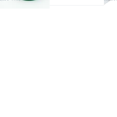
Sie
Drücke
ür
ENTER
me
 zu
Option
e
5m Rolle
and
Gummi
:
- Farbe
- 2
eit
bre