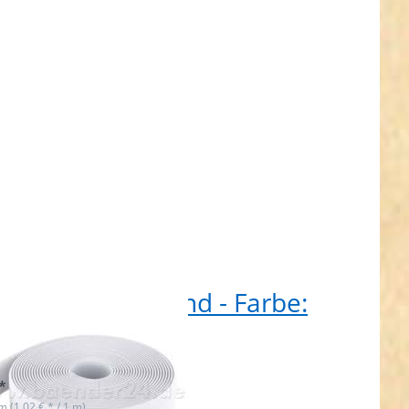
it
Rolle Gummiband - Farbe:
ß - 25mm breit
t lieferbar
*
 m (1,02 € * / 1 m)