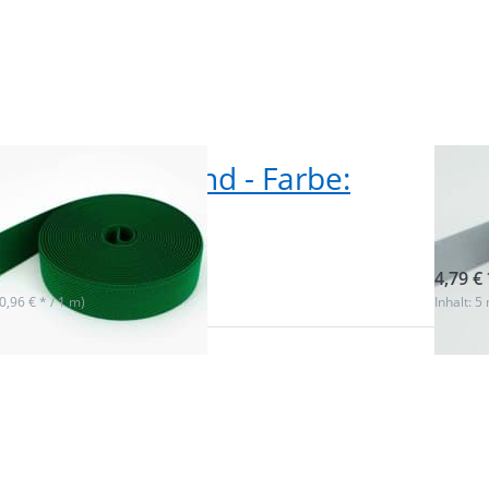
olle Gummiband - Farbe:
5m 
 - 25mm breit
gra
ieferbar
sofor
4,79 € 
(0,96 € * / 1 m)
Inhalt: 5
Sie
Drücke
ür
ENTER
me
 zu
Option
e
5m Rolle
and
Gummi
:
- Farbe
rün
- 2