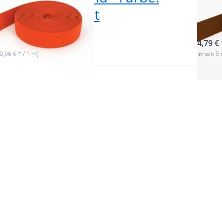
ge - 25mm breit
bra
ieferbar
sofor
4,79 € 
(0,96 € * / 1 m)
Inhalt: 5
Sie
Drücke
ür
ENTER
me
 zu
Option
e
5m R
and
Gummi
rün
- Farbe
m
- 2
bre