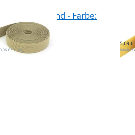
olle Gummiband - Farbe:
5m 
e - 25mm breit
gel
ieferbar
sofor
5,09 € 
(0,96 € * / 1 m)
Inhalt: 5
Sie
Drücke
ür
ENTER
me
 zu
Option
5m Rolle
and
Gummi
ot -
- Farbe
eit
- 2
bre