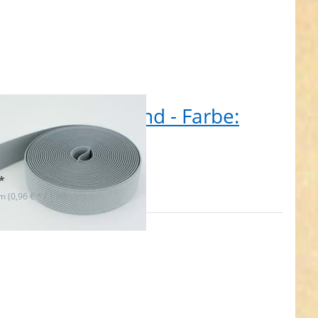
Rolle Gummiband - Farbe:
u - 25mm breit
t lieferbar
*
 m (0,96 € * / 1 m)
n Sie
 für
hr
en zu
band
: weiß
5mm