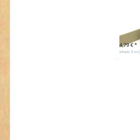
5m R
beig
sofort l
4,79 € *
Inhalt: 5 m 
Drücken 
ENTER f
mehr
Optionen
5m Rolle
Gummib
- Farbe: r
25mm br