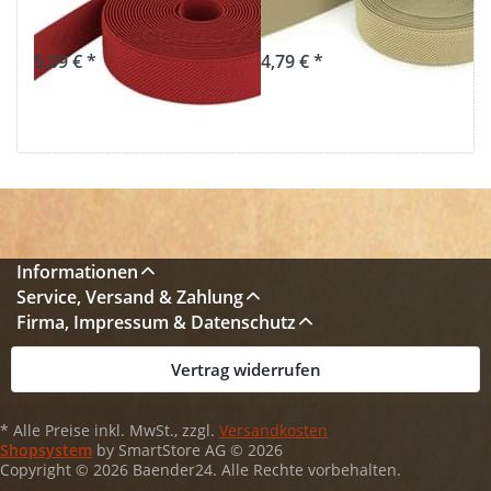
25mm breit
25mm breit
5,09 € *
4,79 € *
Informationen
Service, Versand & Zahlung
Firma, Impressum & Datenschutz
Vertrag widerrufen
* Alle Preise inkl. MwSt., zzgl.
Versandkosten
Shopsystem
by SmartStore AG © 2026
Copyright © 2026 Baender24. Alle Rechte vorbehalten.