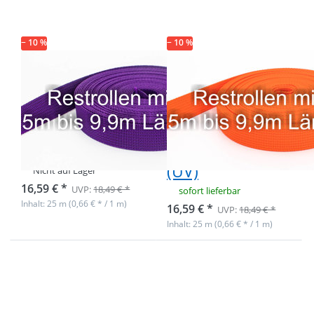
PP-Gurtband
PP-Gurtband
1,8mm stark,
1,8mm stark,
25m - lila (UV)
25m - orange
(UV)
− 10 %
− 10 %
Restpostenbox
Restpostenbox
30mm breites
30mm breites
PP-Gurtband
PP-Gurtband
1,8mm stark,
1,8mm stark,
25m - lila (UV)
25m - orange
(UV)
Nicht auf Lager
16,59 € *
UVP:
18,49 € *
sofort lieferbar
Inhalt: 25 m (0,66 € * / 1 m)
16,59 € *
UVP:
18,49 € *
Inhalt: 25 m (0,66 € * / 1 m)
Drücken Sie
Drücken Sie
ENTER für
ENTER für
mehr
mehr
Optionen zu
Optionen zu
Restpostenbox
Restpostenbox