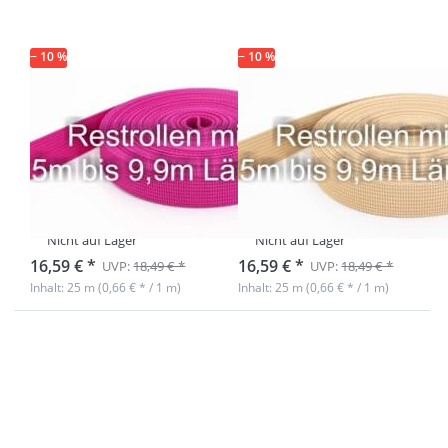
1,8mm stark,
1,8mm stark,
25m - pink (UV)
25m - beige
(UV)
− 10 %
− 10 %
Restpostenbox
Restpostenbox
30mm breites
30mm breites
PP-Gurtband
PP-Gurtband
1,8mm stark,
1,8mm stark,
25m - pink (UV)
25m - beige (UV)
Nicht auf Lager
Nicht auf Lager
16,59 € *
16,59 € *
UVP:
18,49 € *
UVP:
18,49 € *
Inhalt: 25 m (0,66 € * / 1 m)
Inhalt: 25 m (0,66 € * / 1 m)
Drücken Sie
Drücken Sie
ENTER für
ENTER für
mehr
mehr
Optionen zu
Optionen zu
Restpostenbox
Restpostenbox
30mm breites
30mm breites
PP-Gurtband
PP-Gurtband
1,8mm stark,
1,8mm stark,