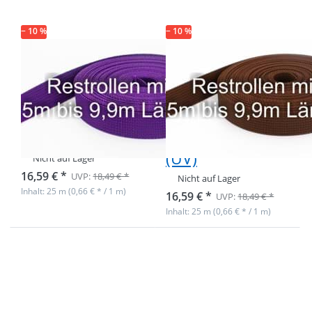
25m - lila (UV)
25m - braun
(UV)
− 10 %
− 10 %
Restpostenbox
Restpostenbox
30mm breites
30mm breites
PP-Gurtband
PP-Gurtband
1,8mm stark,
1,8mm stark,
25m - lila (UV)
25m - braun
(UV)
Nicht auf Lager
16,59 € *
UVP:
18,49 € *
Nicht auf Lager
Inhalt: 25 m (0,66 € * / 1 m)
16,59 € *
UVP:
18,49 € *
Inhalt: 25 m (0,66 € * / 1 m)
Drücken Sie
Drücken Sie
ENTER für
ENTER für
mehr
mehr
Optionen zu
Optionen zu
Restpostenbox
Restpostenbox
30mm breites
30mm breites