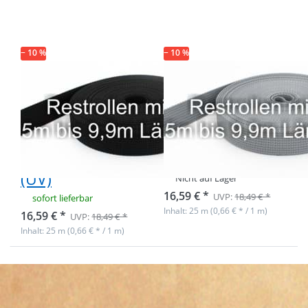
30mm breites
30mm breites
PP-Gurtband
PP-Gurtband
1,8mm stark,
1,8mm stark,
25m - schwarz
25m - grau (UV)
(UV)
− 10 %
− 10 %
Restpostenbox
Restpostenbox
30mm breites
30mm breites
PP-Gurtband
PP-Gurtband
1,8mm stark,
1,8mm stark,
25m - schwarz
25m - grau (UV)
(UV)
Nicht auf Lager
16,59 € *
UVP:
18,49 € *
sofort lieferbar
Inhalt: 25 m (0,66 € * / 1 m)
16,59 € *
UVP:
18,49 € *
Inhalt: 25 m (0,66 € * / 1 m)