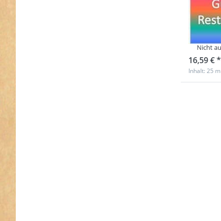
Gurt
vers
Nicht au
16,59 € *
Inhalt: 25 m
Drücken
ENTER 
meh
Optione
Restpost
30mm br
PP-Gurt
1,8mm s
50m -
verschi
Farben 