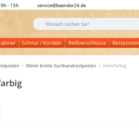
 9h - 15h
service@baender24.de
Geben Sie einen Suchbegriff ein. Während Sie tipp
rabiner
Schnur / Kordeln
Reißverschlüsse
Restposten
estposten
30mm breite Gurtbandrestposten
mehrfarbig
arbig
nisse:
 Sie
Drüc