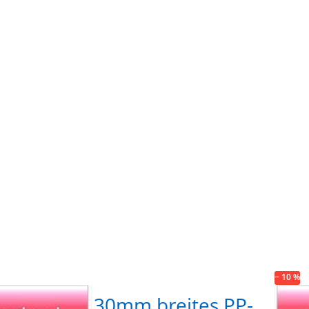
für
ENT
r
m
n zu
Opti
enbox
Restpo
eites
30mm 
band
PP-Gu
tark,
1,8mm
 6
25
edene
versc
(UV)
Farb
− 10 %
postenbox 30mm breites PP-
Res