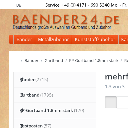
Service: +49 (0) 4171 - 690 5340 Mo. - Fr.
DE
Bänder
Metallzubehör
Kunststoffzubehör
Ka
Startseite
Bänder
Gurtband
PP-Gurtband 1,8mm stark
R
mehrf
Bänder
Suchergeb
1-3
von
3
Gurtband
PP-Gurtband 1,8mm stark
Restposten
Drücken