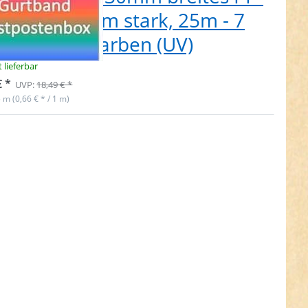
tband 1,8mm stark, 25m - 7
schiedene Farben (UV)
t lieferbar
€ *
UVP:
18,49 € *
5 m (0,66 € * / 1 m)