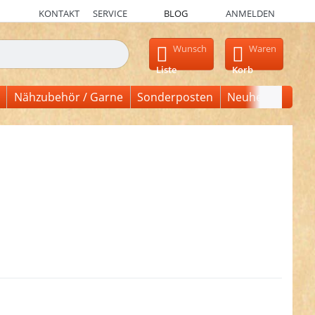
KONTAKT
SERVICE
BLOG
ANMELDEN
en, erscheinen automatisch erste Ergebnisse. Drücken Sie die Ein
Wunsch
Waren
Liste
Korb
Nähzubehör / Garne
Sonderposten
Neuheiten
ken Sie