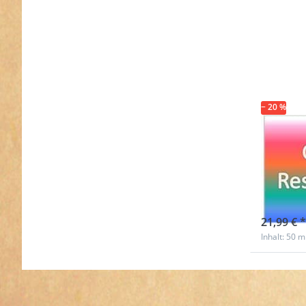
− 20 %
Rest
Gurt
vers
sofort l
21,99 € *
Inhalt: 50 m