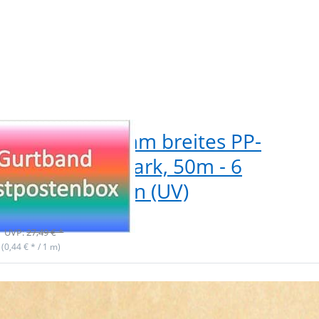
postenbox 30mm breites PP-
band 1,8mm stark, 50m - 6
chiedene Farben (UV)
ieferbar
UVP:
27,49 € *
 (0,44 € * / 1 m)