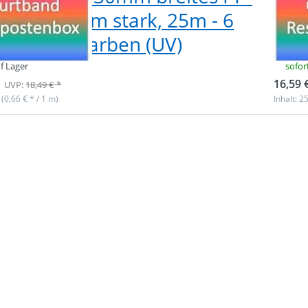
band 1,8mm stark, 25m - 6
Gur
chiedene Farben (UV)
ver
f Lager
sofor
16,59 
UVP:
18,49 € *
 (0,66 € * / 1 m)
Inhalt: 2
 Sie
für
r
n zu
enbox
eites
band
tark,
 6
edene
(UV)