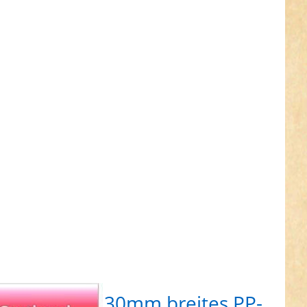
ER für
ehr
onen zu
stenbox
breites
rtband
 stark,
m - 7
hiedene
en (UV)
tpostenbox 30mm breites PP-