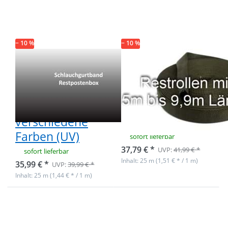
25m - 6
25m - khaki
verschiedene
gescheckt (UV)
Farben (UV)
− 10 %
− 10 %
Restpostenbox
Restrollen
20mm breites
25mm breites
Schlauchgurtband,
Schlauchgurtband,
25m - 6
25m - khaki
verschiedene
gescheckt (UV)
Farben (UV)
sofort lieferbar
37,79 € *
UVP:
41,99 € *
sofort lieferbar
Inhalt: 25 m (1,51 € * / 1 m)
35,99 € *
UVP:
39,99 € *
Inhalt: 25 m (1,44 € * / 1 m)
Drücken Sie ENTER
Drücken Sie ENTER
für mehr Optionen
für mehr Optionen
zu Restrollen
zu Restrollen
25mm breites
25mm breites