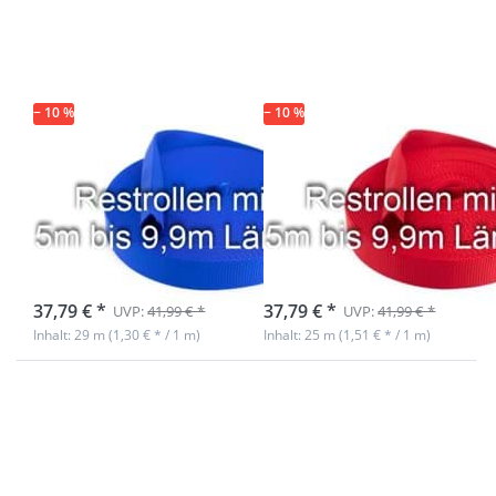
Schlauchgurtband,
Schlauchgurtband,
29m - blau (UV)
25m - rot (UV)
− 10 %
− 10 %
Restrollen
Restrollen
25mm breites
25mm breites
Schlauchgurtband,
Schlauchgurtband,
29m - blau (UV)
25m - rot (UV)
sofort lieferbar
sofort lieferbar
37,79 € *
37,79 € *
UVP:
41,99 € *
UVP:
41,99 € *
Inhalt: 29 m (1,30 € * / 1 m)
Inhalt: 25 m (1,51 € * / 1 m)
Drücken Sie ENTER
Drücken Sie ENTER
für mehr Optionen
für mehr Optionen
zu Restrollen
zu Restrollen
25mm breites
25mm breites
Schlauchgurtband,
Schlauchgurtband,
25m -
25m - pink (UV)
dunkelbraun (UV)