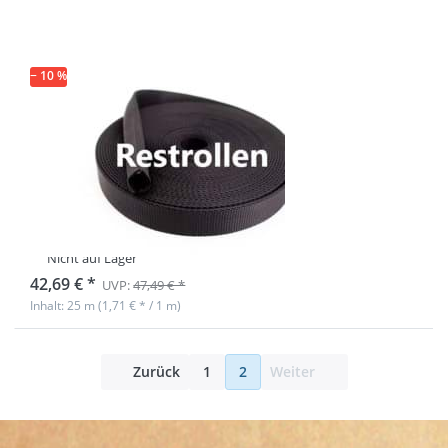
25m - schwarz (UV)
− 10 %
Restrollen
40mm breites
Schlauchgurtband,
25m - schwarz
(UV)
Nicht auf Lager
42,69 € *
UVP:
47,49 € *
Inhalt: 25 m (1,71 € * / 1 m)
Zurück
1
2
Weiter