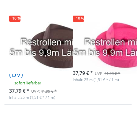
− 10 %
− 10 %
Restrollen
Restrollen
25mm breites
25mm breites
Schlauchgurtband,
Schlauchgurtband,
25m -
25m - pink (UV)
dunkelbraun
Nicht auf Lager
(UV)
37,79 € *
UVP:
41,99 € *
Inhalt: 25 m (1,51 € * / 1 m)
sofort lieferbar
37,79 € *
UVP:
41,99 € *
Inhalt: 25 m (1,51 € * / 1 m)
Drücken Sie ENTER
für mehr Optionen
zu Restrollen
40mm breites
Schlauchgurtband,