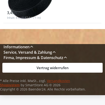
sofort lieferbar
3,49 € *
Inhalt: 4 m (0,87 € * / 1 m)
Informationen
Service, Versand & Zahlung
Firma, Impressum & Datenschutz
Vertrag widerrufen
* Alle Preise inkl. MwSt., zzgl.
Versandkosten
Shopsystem
by SmartStore AG © 2026
Copyright © 2026 Baender24. Alle Rechte vorbehalten.