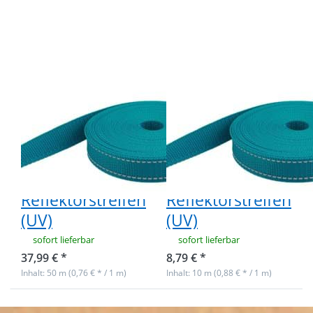
Gurtband -
Gurtband -
20mm breit -
20mm breit -
1,4mm stark -
1,4mm stark -
Petrol mit
Petrol mit
Reflektorstreifen
Reflektorstreifen
(UV)
(UV)
50m PP
10m PP
Gurtband -
Gurtband -
20mm breit -
20mm breit -
1,4mm stark -
1,4mm stark -
Petrol mit
Petrol mit
Reflektorstreifen
Reflektorstreifen
(UV)
(UV)
sofort lieferbar
sofort lieferbar
37,99 € *
8,79 € *
Inhalt: 50 m (0,76 € * / 1 m)
Inhalt: 10 m (0,88 € * / 1 m)