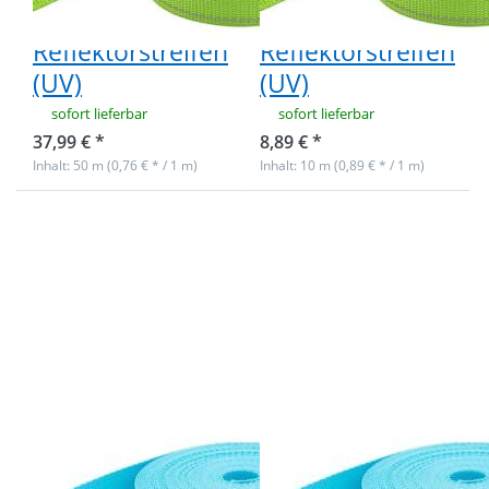
Limone mit
Limone mit
Reflektorstreifen
Reflektorstreifen
(UV)
(UV)
sofort lieferbar
sofort lieferbar
37,99 € *
8,89 € *
Inhalt: 50 m (0,76 € * / 1 m)
Inhalt: 10 m (0,89 € * / 1 m)
Drücken Sie
Drücken Sie
ENTER für mehr
ENTER für mehr
Optionen zu
Optionen zu
50m PP
10m PP
Gurtband -
Gurtband -
20mm breit -
20mm breit -
1,4mm stark -
1,4mm stark -
Türkis mit
Türkis mit
Reflektorstreifen
Reflektorstreifen
(UV)
(UV)
50m PP
10m PP
Gurtband -
Gurtband -