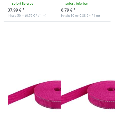
sofort lieferbar
sofort lieferbar
37,99 € *
8,79 € *
Inhalt: 50 m (0,76 € * / 1 m)
Inhalt: 10 m (0,88 € * / 1 m)
Drücken Sie
Drücken Sie
ENTER für mehr
ENTER für mehr
Optionen zu
Optionen zu
50m PP
10m PP
Gurtband -
Gurtband -
20mm breit -
20mm breit -
1,4mm stark -
1,4mm stark -
Pink mit
Pink mit
Reflektorstreifen
Reflektorstreifen
(UV)
(UV)
50m PP
10m PP
Gurtband -
Gurtband -
20mm breit -
20mm breit -
1,4mm stark -
1,4mm stark -
Pink mit
Pink mit