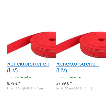
20mm breit -
20mm breit -
1,4mm stark -
1,4mm stark -
Rot mit
Rot mit
Reflektorstreifen
Reflektorstreifen
(UV)
(UV)
10m PP
50m PP
Gurtband -
Gurtband -
20mm breit -
20mm breit -
1,4mm stark -
1,4mm stark -
Rot mit
Rot mit
Reflektorstreifen
Reflektorstreifen
(UV)
(UV)
sofort lieferbar
sofort lieferbar
8,79 € *
37,99 € *
Inhalt: 10 m (0,88 € * / 1 m)
Inhalt: 50 m (0,76 € * / 1 m)
Drücken Sie
Drücken Sie
ENTER für mehr
ENTER für mehr