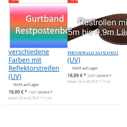
(UV)
Restpostenbox
Restpostenbox
20mm breites
20mm breites
PP-Gurtband
PP-Gurtband
1,4mm stark,
1,4mm stark,
25m - 7
25m - braun mit
verschiedene
Reflektorstreifen
Farben mit
(UV)
Reflektorstreifen
Nicht auf Lager
(UV)
18,89 € *
UVP:
20,99 € *
Inhalt: 25 m (0,76 € * / 1 m)
Nicht auf Lager
18,89 € *
UVP:
20,99 € *
Inhalt: 25 m (0,76 € * / 1 m)
Drücken Sie
Drücken Sie
ENTER für mehr
ENTER für mehr
Optionen zu
Optionen zu
50m PP
10m PP