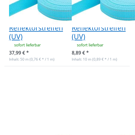
20mm breit -
20mm breit -
1,4mm stark -
1,4mm stark -
Türkis mit
Türkis mit
Reflektorstreifen
Reflektorstreifen
(UV)
(UV)
sofort lieferbar
sofort lieferbar
37,99 € *
8,89 € *
Inhalt: 50 m (0,76 € * / 1 m)
Inhalt: 10 m (0,89 € * / 1 m)
Drücken Sie
Drücken Sie
ENTER für mehr
ENTER für mehr
Optionen zu
Optionen zu
50m PP
10m PP
Gurtband -
Gurtband -
20mm breit -
20mm breit -
1,4mm stark -
1,4mm stark -
Schwarz mit
Schwarz mit
Reflektorstreifen
Reflektorstreifen
(UV)
(UV)
50m PP
10m PP