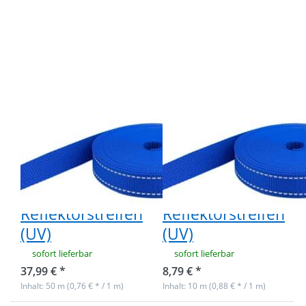
Optionen zu
Optionen zu
50m PP
10m PP
Gurtband -
Gurtband -
20mm breit -
20mm breit -
1,4mm stark -
1,4mm stark -
Königsblau mit
Königsblau mit
Reflektorstreifen
Reflektorstreifen
(UV)
(UV)
50m PP
10m PP
Gurtband -
Gurtband -
20mm breit -
20mm breit -
1,4mm stark -
1,4mm stark -
Königsblau mit
Königsblau mit
Reflektorstreifen
Reflektorstreifen
(UV)
(UV)
sofort lieferbar
sofort lieferbar
37,99 € *
8,79 € *
Inhalt: 50 m (0,76 € * / 1 m)
Inhalt: 10 m (0,88 € * / 1 m)