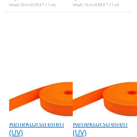
Inhalt: 50 m (0,76 € * / 1 m)
Inhalt: 10 m (0,88 € * / 1 m)
Drücken Sie
Drücken Sie
ENTER für mehr
ENTER für mehr
Optionen zu
Optionen zu
50m PP
10m PP
Gurtband -
Gurtband -
20mm breit -
20mm breit -
1,4mm stark -
1,4mm stark -
Orange mit
Orange mit
Reflektorstreifen
Reflektorstreifen
(UV)
(UV)
50m PP
10m PP
Gurtband -
Gurtband -
20mm breit -
20mm breit -
1,4mm stark -
1,4mm stark -
Orange mit
Orange mit
Reflektorstreifen
Reflektorstreifen
(UV)
(UV)