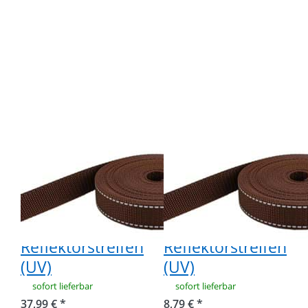
Drücken Sie
Drücken Sie
ENTER für mehr
ENTER für mehr
Optionen zu
Optionen zu
50m PP
10m PP
Gurtband -
Gurtband -
20mm breit -
20mm breit -
1,4mm stark -
1,4mm stark -
Braun mit
Braun mit
Reflektorstreifen
Reflektorstreifen
(UV)
(UV)
50m PP
10m PP
Gurtband -
Gurtband -
20mm breit -
20mm breit -
1,4mm stark -
1,4mm stark -
Braun mit
Braun mit
Reflektorstreifen
Reflektorstreifen
(UV)
(UV)
sofort lieferbar
sofort lieferbar
37,99 € *
8,79 € *