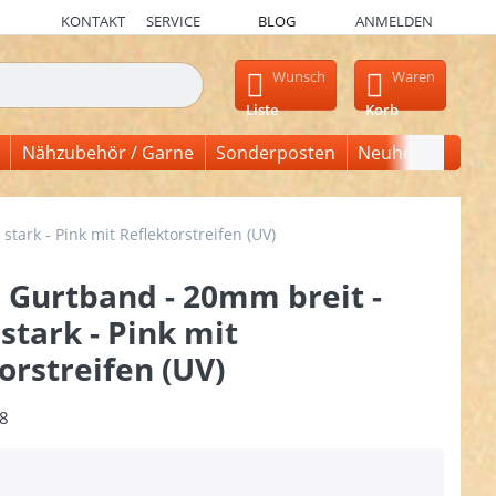
KONTAKT
SERVICE
BLOG
ANMELDEN
en, erscheinen automatisch erste Ergebnisse. Drücken Sie die Ein
Wunsch
Waren
Liste
Korb
Nähzubehör / Garne
Sonderposten
Neuheiten
ark - Pink mit Reflektorstreifen (UV)
 Gurtband - 20mm breit -
tark - Pink mit
orstreifen (UV)
8