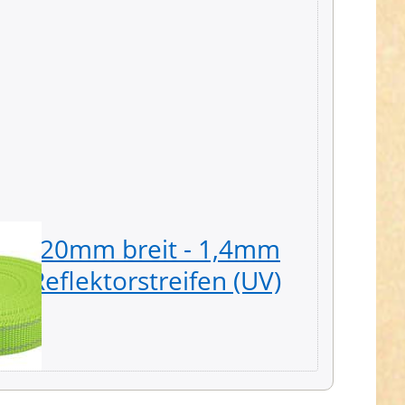
d - 20mm breit - 1,4mm
10m P
it Reflektorstreifen (UV)
stark 
8,79 € *