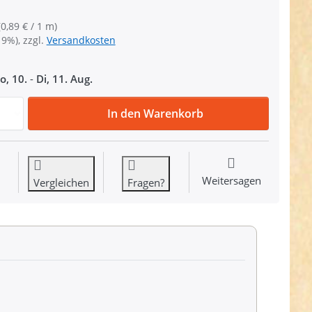
(0,89 € / 1 m)
19%), zzgl.
Versandkosten
o, 10.
-
Di, 11. Aug.
10m PP Gurtband - 20mm breit - 1,4mm stark - Pink mit Ref
In den Warenkorb
Weitersagen
Vergleichen
Fragen?