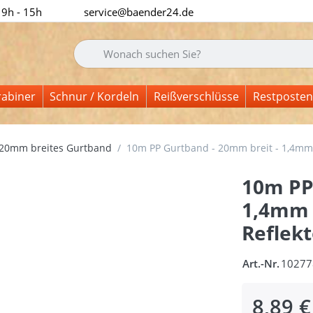
 9h - 15h
service@baender24.de
Geben Sie einen Suchbegriff ein. Während Sie tipp
rabiner
Schnur / Kordeln
Reißverschlüsse
Restposten
20mm breites Gurtband
10m PP Gurtband - 20mm breit - 1,4mm st
10m PP
1,4mm s
Reflekt
Art.-Nr.
10277
8,89 €