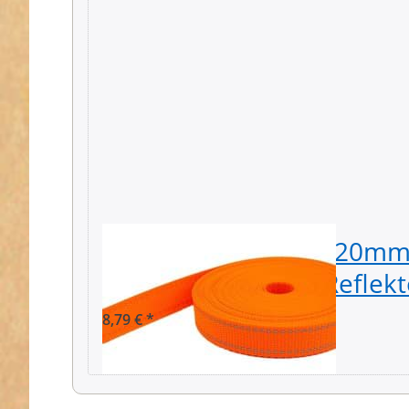
10m PP Gurtband - 20mm 
stark - Orange mit Reflekt
8,79 € *