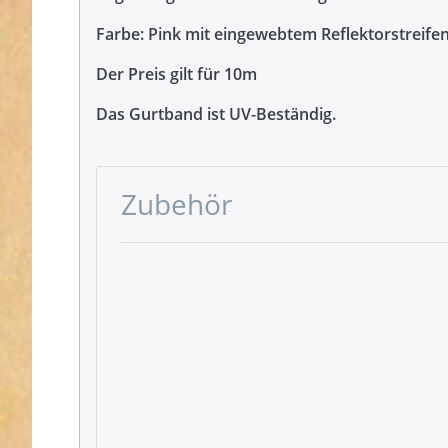
Farbe: Pink mit eingewebtem Reflektorstreifen
Der Preis gilt für 10m
Das Gurtband ist UV-Beständig.
Zubehör
Drücken
Sie ENTER
für mehr
Optionen
zu
Gütermann
Garne -
Allesnäher
200m Spule
- Farbe:
pink 733