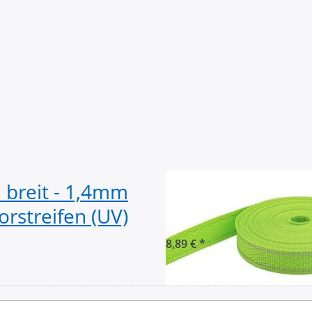
breit - 1,4mm
10m PP Gurtban
orstreifen (UV)
stark - Limone m
8,89 € *