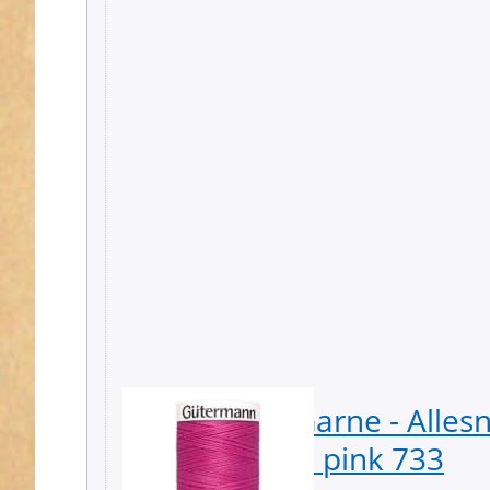
Gütermann Garne - Alles
Spule - Farbe: pink 733