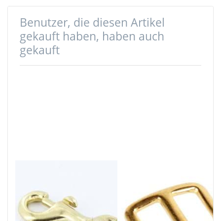
Benutzer, die diesen Artikel
gekauft haben, haben auch
gekauft
Bolzenkarabiner
Regulator /
59x15mm
Schiebeschnalle
Messing - 15mm
aus Messing, für
Durchlass - 10
20mm