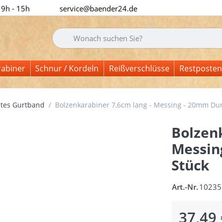
 9h - 15h
service@baender24.de
Geben Sie einen Suchbegriff ein. Während Sie tipp
rabiner
Schnur / Kordeln
Reißverschlüsse
Restposten
tes Gurtband
Bolzenkarabiner 7,6cm lang - Messing - 20mm Durc
Bolzenk
Messin
Stück
Art.-Nr.
10235
37,49 