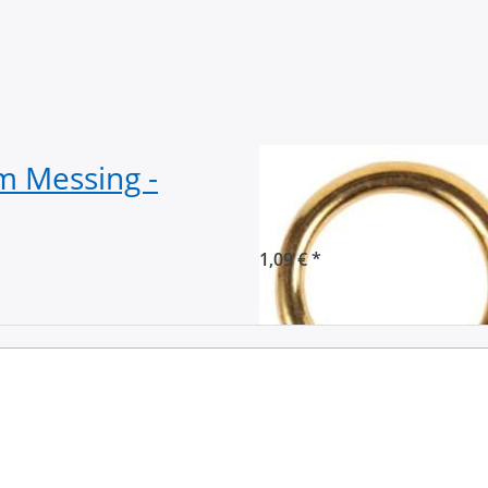
 Messing -
24mm Rundring 
- 4mm stark - 1 
1,09 € *