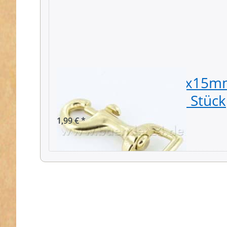
Bolzenkarabiner 59x15mm
15mm Durchlass - 1 Stück
1,99 € *