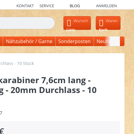
KONTAKT
SERVICE
BLOG
ANMELDEN
en, erscheinen automatisch erste Ergebnisse. Drücken Sie die Ein
Wunsch
Waren
Liste
Korb
Nähzubehör / Garne
Sonderposten
Neuheiten
hlass - 10 Stück
arabiner 7,6cm lang -
g - 20mm Durchlass - 10
7
€