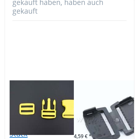
gekauft haben, haben auch
gekauft
Steckschließer
Gurtbandende,
mit Regulator -
Terminal, für
25mm
25mm
Durchlass -
Gurtband, 10
Farbe: Gelb - 1
Stück
Stück
4,59 € *