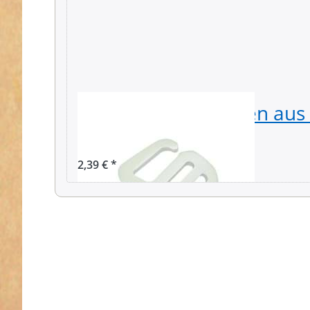
G-Haken - Gurthaken aus
silber - 25mm
2,39 € *