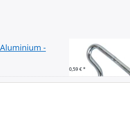
 Aluminium -
Drahthaken Stah
Durchlass - 1 St
0,59 € *