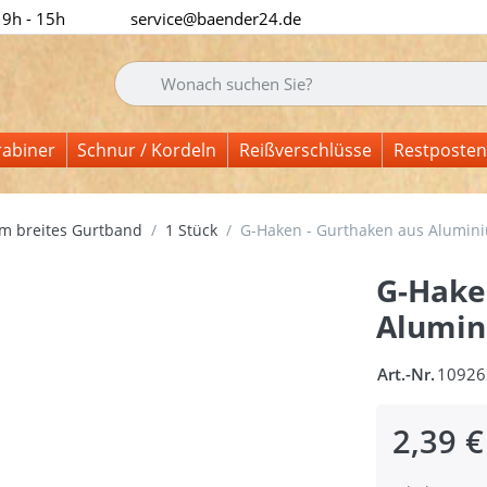
 9h - 15h
service@baender24.de
Geben Sie einen Suchbegriff ein. Während Sie tipp
rabiner
Schnur / Kordeln
Reißverschlüsse
Restposten
m breites Gurtband
1 Stück
G-Haken - Gurthaken aus Alumin
G-Hake
Alumin
Art.-Nr.
10926
2,39 €