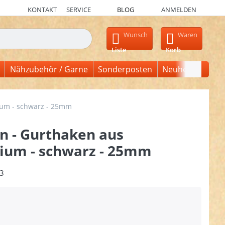
KONTAKT
SERVICE
BLOG
ANMELDEN
en, erscheinen automatisch erste Ergebnisse. Drücken Sie die Ein
Wunsch
Waren
Liste
Korb
Nähzubehör / Garne
Sonderposten
Neuheiten
ium - schwarz - 25mm
n - Gurthaken aus
ium - schwarz - 25mm
3