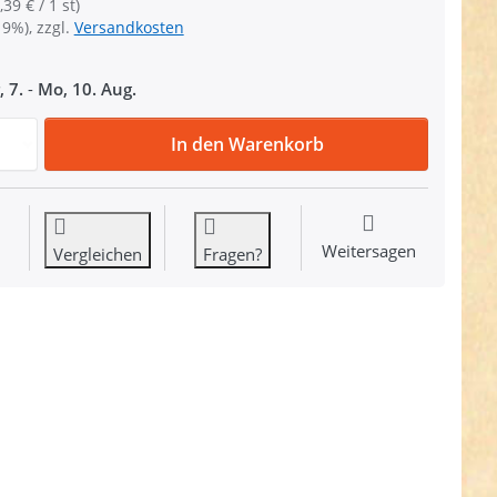
,39 € / 1 st)
19%), zzgl.
Versandkosten
, 7.
-
Mo, 10. Aug.
G-Haken - Gurthaken aus Aluminium - schwarz - 25mm zu 
In den Warenkorb
Weitersagen
Vergleichen
Fragen?