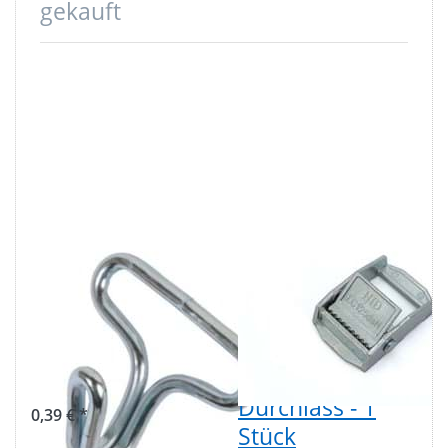
gekauft
Drahthaken
Klemmschnalle
Stahl - verzinkt -
aus
20mm
Zinkdruckguss -
Durchlass - 1
bis 250kg -
Stück
25mm
Durchlass - 1
0,39 € *
Stück