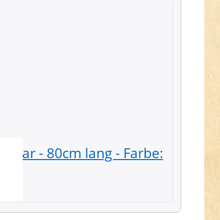
eilbar - 80cm lang - Farbe:
40mm D
vernic
0,79 € *