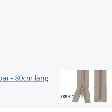
bar - 80cm lang
Reißverschluss t
natur - 1 Stueck
0,89 € *