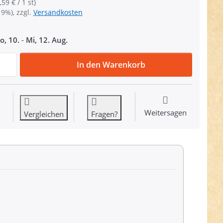
,59 € / 1 st)
19%), zzgl.
Versandkosten
o, 10.
-
Mi, 12. Aug.
Jacken Reißverschluss teilbar - 80cm lang - Schwarz/Silber 
In den Warenkorb
Weitersagen
Vergleichen
Fragen?