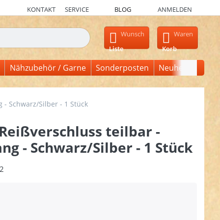
KONTAKT
SERVICE
BLOG
ANMELDEN
en, erscheinen automatisch erste Ergebnisse. Drücken Sie die Ein
Wunsch
Waren
Liste
Korb
Nähzubehör / Garne
Sonderposten
Neuheiten
 - Schwarz/Silber - 1 Stück
Reißverschluss teilbar -
ng - Schwarz/Silber - 1 Stück
2