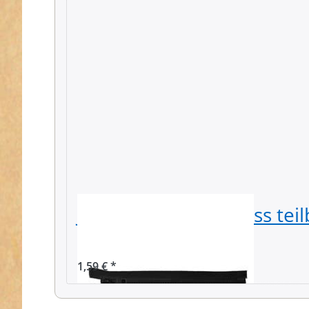
Jacken Reißverschluss teil
- Schwarz - 1 Stück
1,59 € *