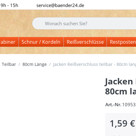
 9h - 15h
service@baender24.de
Geben Sie einen Suchbegriff ein. Während Sie tipp
rabiner
Schnur / Kordeln
Reißverschlüsse
Restposten
Teilbar
80cm Länge
Jacken Reißverschluss teilbar - 80cm lang
Jacken 
80cm la
Art.-Nr.
10953
1,59 €