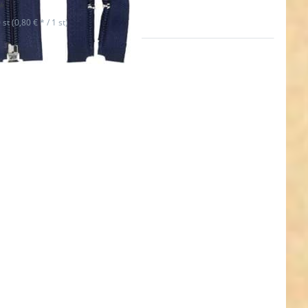
*
 st (0,80 € * / 1 st)
en Sie
R für
ehr
nen zu
rschluss
r - 80cm
 Farbe:
braun -
tueck