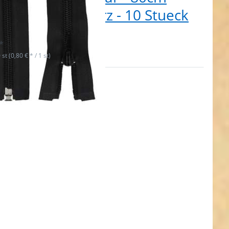
g - Farbe: schwarz - 10 Stueck
t lieferbar
*
 st (0,80 € * / 1 st)
en Sie
R für
ehr
nen zu
rschluss
r - 80cm
 Farbe:
 - 10
ueck