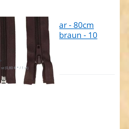
ßverschluss teilbar - 80cm
g - Farbe: dunkelbraun - 10
eck
t lieferbar
*
 st (0,80 € * / 1 st)
en Sie
R für
ehr
nen zu
rschluss
r - 80cm
 Farbe:
1 Stueck