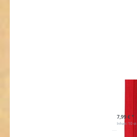
Reißv
lang 
sofort l
7,99 € *
Inhalt: 10 st