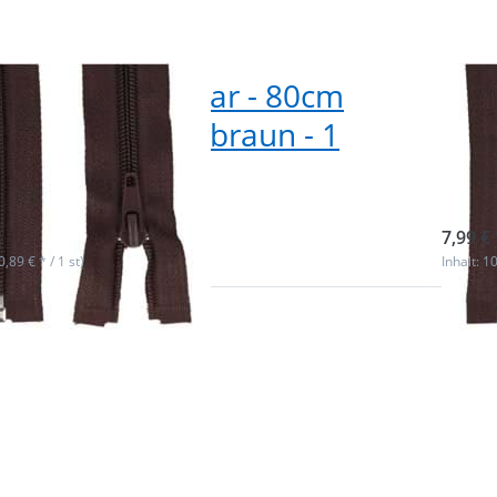
erschluss teilbar - 80cm
Rei
- Farbe: dunkelbraun - 1
lan
ck
Stu
ieferbar
sofor
7,99 € 
(0,89 € * / 1 st)
Inhalt: 10
 Sie
Drück
für
ENTE
r
m
n zu
Optio
hluss
Reißve
 80cm
teilba
rbe:
lang -
Stueck
rot - 