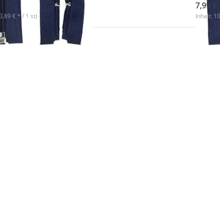
7,99 € 
(0,89 € * / 1 st)
Inhalt: 10
 Sie
Drück
für
ENTE
r
m
n zu
Optio
hluss
Reißve
 80cm
teilba
rbe:
lang -
aun -
dunkel
ck
10 S