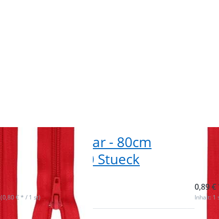
erschluss teilbar - 80cm
Rei
- Farbe: rot - 10 Stueck
lang
ieferbar
sofor
0,89 € 
 (0,80 € * / 1 st)
Inhalt: 1 