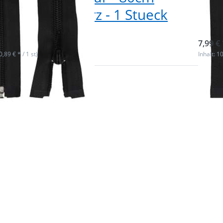
- Farbe: schwarz - 1 Stueck
lan
ieferbar
sofor
7,99 € 
(0,89 € * / 1 st)
Inhalt: 10
 Sie
Drück
für
ENTE
r
m
n zu
Optio
hluss
Reißve
 80cm
teilba
rbe:
lang -
Stueck
weiß
St