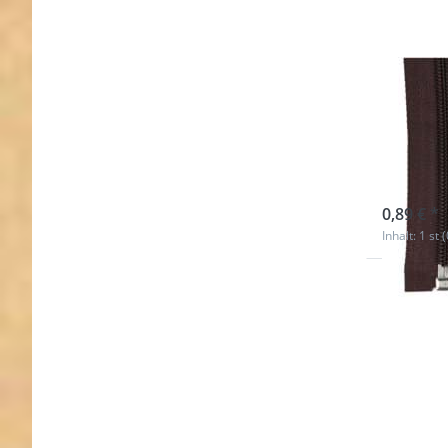
Reißv
lang 
Stue
sofort l
0,89 € *
Inhalt: 1 st 
Drücken
ENTER 
meh
Optione
Reißversc
teilbar -
lang - Fa
rot - 10 