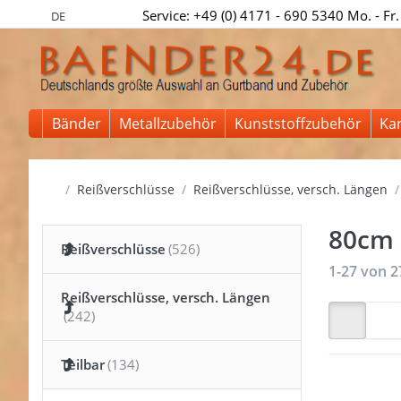
Service: +49 (0) 4171 - 690 5340 Mo. - Fr.
DE
Bänder
Metallzubehör
Kunststoffzubehör
Ka
Startseite
Reißverschlüsse
Reißverschlüsse, versch. Längen
80cm 
Reißverschlüsse
Suchergeb
1-27
von
2
Reißverschlüsse, versch. Längen
Teilbar
Drücken