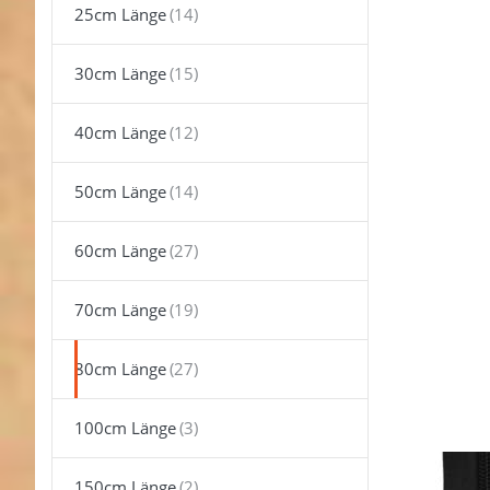
ENTER 
25cm Länge
meh
Optione
Reißversc
30cm Länge
teilbar -
lang - Fa
schwarz
Stuec
40cm Länge
50cm Länge
60cm Länge
70cm Länge
80cm Länge
100cm Länge
Reißv
150cm Länge