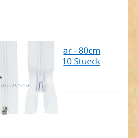
ßverschluss teilbar - 80cm
g - Farbe: weiß - 10 Stueck
t lieferbar
*
 st (0,80 € * / 1 st)
en Sie
R für
ehr
nen zu
rschluss
r - 80cm
 Farbe:
lblau -