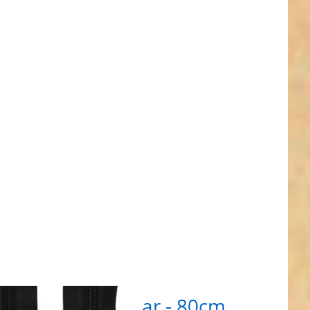
R für
ehr
nen zu
rschluss
r - 80cm
 Farbe:
rz - 10
ueck
ßverschluss teilbar - 80cm