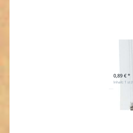
Reißv
lang 
sofort l
0,89 € *
Inhalt: 1 st 
Drücken
ENTER 
meh
Optione
Reißversc
teilbar -
lang - Fa
dunkelbla