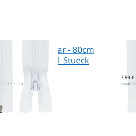
erschluss teilbar - 80cm
Rei
- Farbe: weiß - 1 Stueck
lan
ieferbar
sofor
7,99 € 
(0,89 € * / 1 st)
Inhalt: 10
 Sie
Drück
für
ENTE
r
m
n zu
Optio
hluss
Reißve
 80cm
teilba
rbe:
lang -
u - 1
dunke