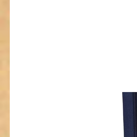
Stuec
Reißv
lang 
Stue
sofort l