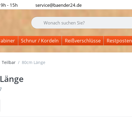
 9h - 15h
service@baender24.de
Geben Sie einen Suchbegriff ein. Während Sie tipp
rabiner
Schnur / Kordeln
Reißverschlüsse
Restposten
Teilbar
80cm Länge
Länge
nisse:
7
 Sie
Drück