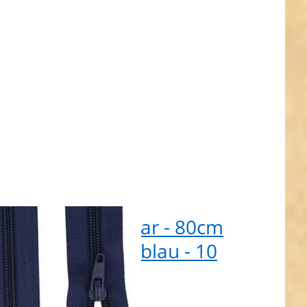
tueck
ßverschluss teilbar - 80cm
g - Farbe: dunkelblau - 10
eck
t lieferbar