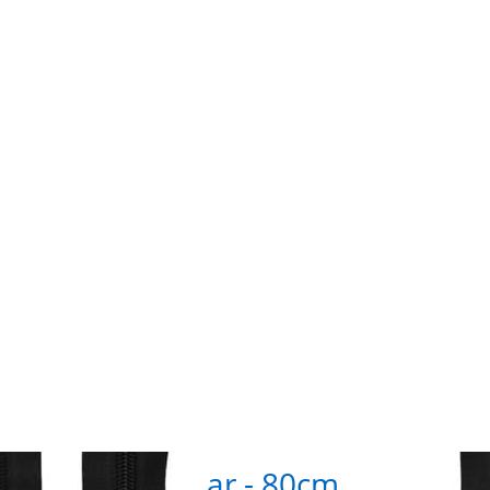
für
ENTE
r
m
n zu
Optio
hluss
Reißve
 80cm
teilba
rbe:
lang -
 - 1
schwa
k
St
erschluss teilbar - 80cm
Rei