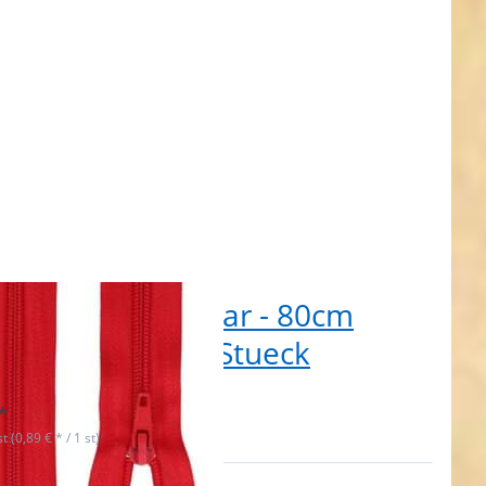
ßverschluss teilbar - 80cm
 - Farbe: rot - 1 Stueck
t lieferbar
*
st (0,89 € * / 1 st)