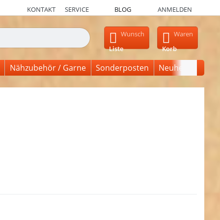
KONTAKT
SERVICE
BLOG
ANMELDEN
en, erscheinen automatisch erste Ergebnisse. Drücken Sie die Ein
Wunsch
Waren
Liste
Korb
Nähzubehör / Garne
Sonderposten
Neuheiten
en Sie