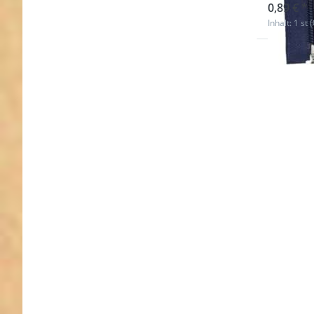
0,89 € *
Inhalt: 1 st 
Drücken
ENTER 
meh
Optione
Reißversc
teilbar -
lang - Fa
dunkelbr
1 Stue