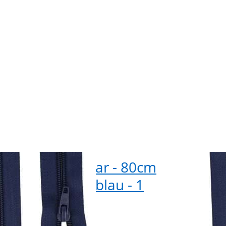
k
10 S
erschluss teilbar - 80cm
Rei
- Farbe: dunkelblau - 1
lan
ck
Stu
ieferbar
sofor