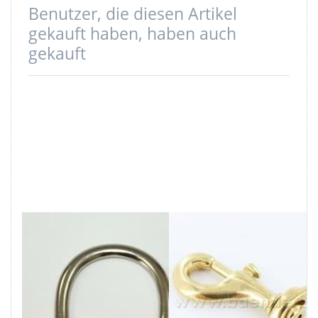
Benutzer, die diesen Artikel
gekauft haben, haben auch
gekauft
D-Ring aus
Bolzenkarabiner
Messing,
7,6cm aus
vernickelt,
Messing, für
28mm
20mm
Innenmaß
Gurtband - 1