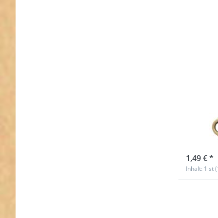
Kara
5cm 
altme
sofort l
1,49 € *
Inhalt: 1 st 
Drücken
ENTER 
meh
Optione