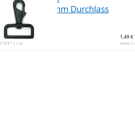
druckguss - 38mm Durchlass
5cm
warz - 1 Stk.
sch
ieferbar
sofor
1,49 € 
(2,19 € * / 1 st)
Inhalt: 1 
 Sie
Drück
für
ENTE
r
m
n zu
Optio
r aus
Karabi
kguss
Zinkdr
ng -
- 5,8c
m
3
s -
Durchl
g - 1
St
k