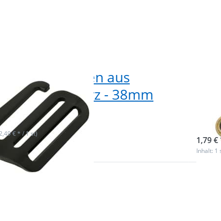
ken - Gurthaken aus
Kar
inium - schwarz - 38mm
6cm
alt
ieferbar
sofor
(2,49 € * / 1 st)
1,79 € 
Inhalt: 1 
n Sie
Drück
r mehr
ENTE
en zu
m
rabiner
Optio
s
Karabi
guss -
Zinkdr