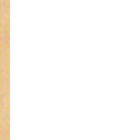
Karabine
Zinkdruc
-6cm lan
38m
Durchlas
matt - 1 
Kara
-6cm