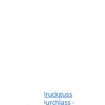
r aus
zu G
kguss
Hake
g -
Gurth
m
au
s -
Alumi
Stück
- silbe
38m
biner aus Zinkdruckguss
G-H
 lang - 38mm Durchlass -
Alu