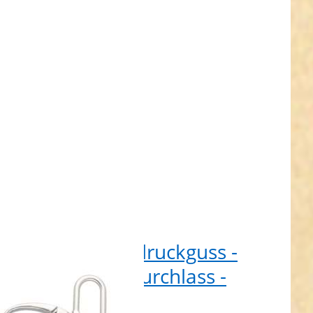
 lang -
8mm
lass -
 1 Stück
abiner aus Zinkdruckguss -
 lang - 38mm Durchlass -
t - 1 Stück