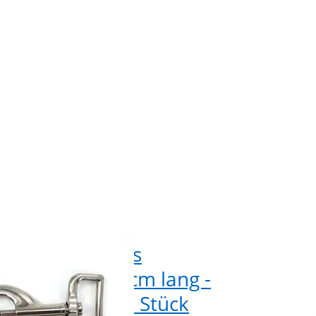
ang -
- 5cm
m
3
s - 1
Durch
ck
matt -
enkarabiner aus
Kar
ruckguss - 8,3cm lang -
5cm
 Durchlass - 1 Stück
mat