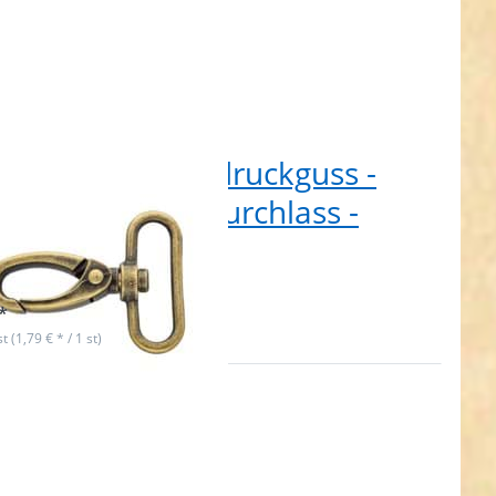
abiner aus Zinkdruckguss -
 lang - 38mm Durchlass -
messing - 1 Stück
t lieferbar
*
st (1,79 € * / 1 st)
en Sie
R für
ehr
nen zu
ner aus
uckguss