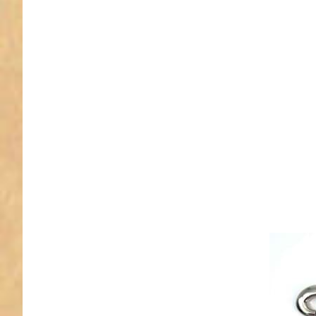
8,3cm l
38m
Durchlas
Stü
Bolz
Zinkd
38mm