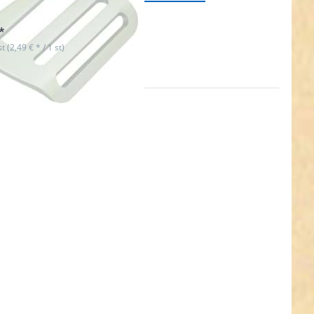
t lieferbar
*
st (2,49 € * / 1 st)
en Sie
R für
ehr
nen zu
ner aus
uckguss
 lang -
8mm
lass -
sing - 1
ück