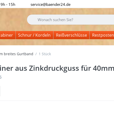
 9h - 15h
service@baender24.de
Geben Sie einen Suchbegriff ein. Während Sie tipp
rabiner
Schnur / Kordeln
Reißverschlüsse
Restposten
m breites Gurtband
1 Stück
iner aus Zinkdruckguss für 40mm
nisse:
6
 Sie
Drück