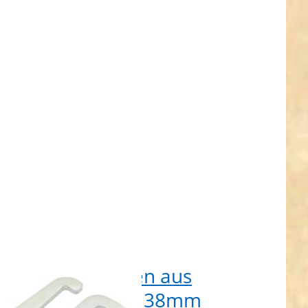
-
n -
aken
s
nium
r -
m
aken - Gurthaken aus
minium - silber - 38mm