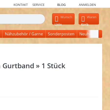
KONTAKT
SERVICE
BLOG
ANMELDEN
en, erscheinen automatisch erste Ergebnisse. Drücken Sie die Ein
Wunsch
Waren
Liste
Korb
Nähzubehör / Garne
Sonderposten
Neuheiten
 Gurtband » 1 Stück
en Sie