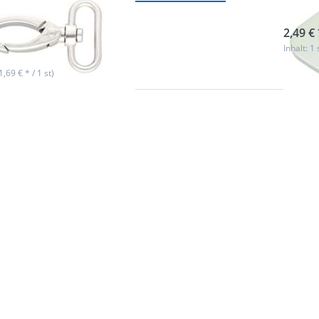
- 1 Stück
sofor
2,49 € 
ieferbar
Inhalt: 1 
(1,69 € * / 1 st)
Drück
R
ENTE
r
m
n
Optio
Karabi
Zinkdr
n
- 6cm
3
m
Durch
-
altmes
St