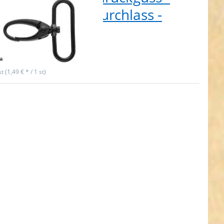
 lang - 38mm Durchlass -
warz - 1 Stück
t lieferbar
*
st (1,49 € * / 1 st)
en Sie
R für
ehr
nen zu
ner aus
uckguss
m lang -
8mm
ass - 1
ück