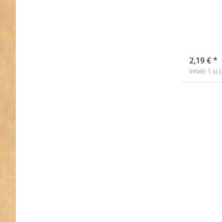
Zink
- sch
sofort l
2,19 € *
Inhalt: 1 st 
Drücken
ENTER 
meh
Optione
Karabine
Zinkdruc
- 5cm la
38m
Durchlas
altmessin
Stüc