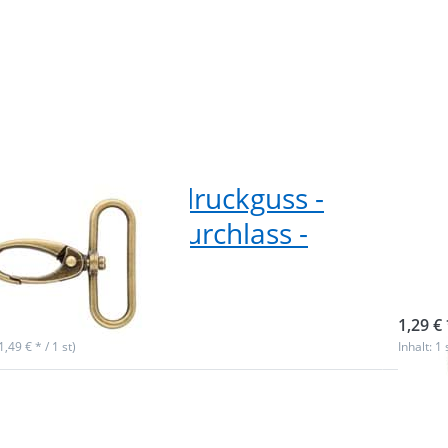
biner aus Zinkdruckguss -
Kar
lang - 38mm Durchlass -
5,8
ssing - 1 Stück
Stü
ieferbar
sofor
1,29 € 
(1,49 € * / 1 st)
Inhalt: 1 
 Sie
Drüc
für
Sie E
r
für m
n zu
Optio