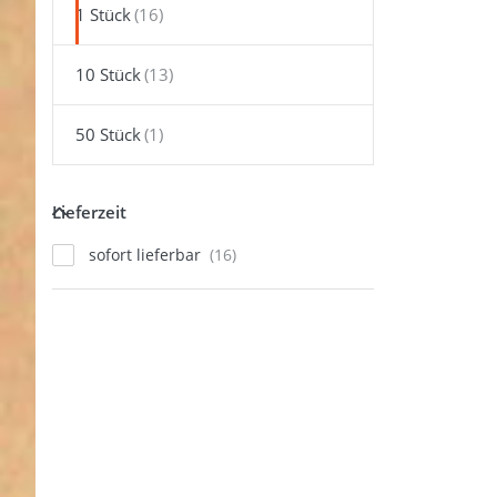
ENTER fü
1 Stück
Optione
Karabine
aus
10 Stück
Zinkdruck
38m
Durchla
schwarz -
50 Stück
Lieferzeit
Lieferzeit
sofort lieferbar
Kara