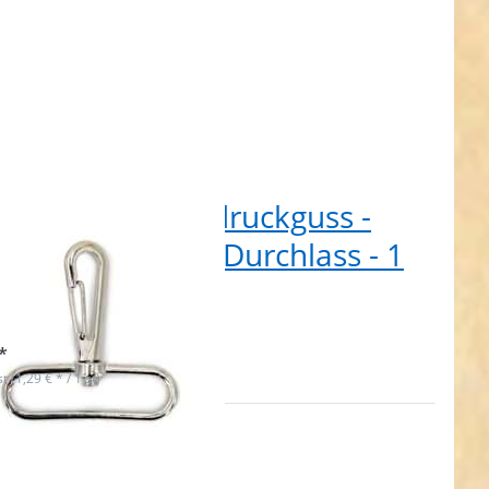
abiner aus Zinkdruckguss -
cm lang - 38mm Durchlass - 1
ck
t lieferbar
*
st (1,29 € * / 1 st)
ken
NTER
ehr
nen