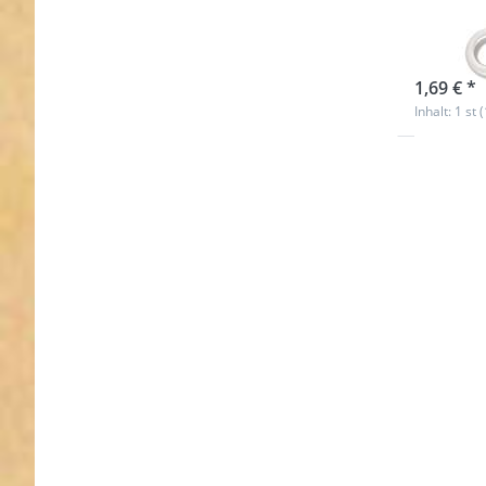
matt 
sofort l
1,69 € *
Inhalt: 1 st 
Drücken
Sie ENTE
für meh
Optione
zu G-
Haken -
Gurthake
aus
Aluminiu
- schwarz 
38mm