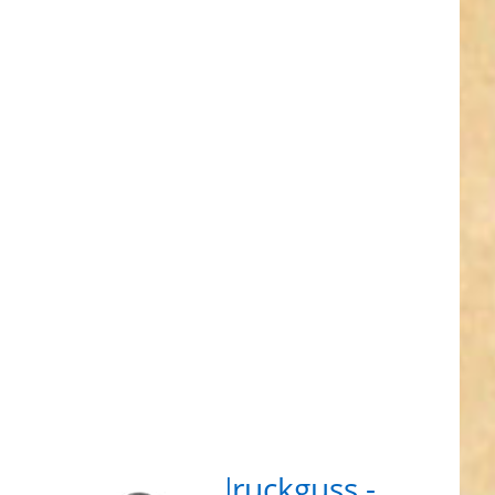
R für
ehr
nen zu
ner aus
uckguss
 lang -
8mm
lass -
rz - 1
ück
abiner aus Zinkdruckguss -