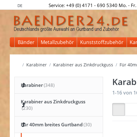
Service: +49 (0) 4171 - 690 5340 Mo. - Fr.
DE
Bänder
Metallzubehör
Kunststoffzubehör
Ka
Startseite
Karabiner
Karabiner aus Zinkdruckguss
Für 40m
Karab
Karabiner
Suchergeb
1-16
von
1
Karabiner aus Zinkdruckguss
Für 40mm breites Gurtband
Drücken