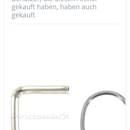
gekauft haben, haben auch
gekauft
Vierkantring -
D-Ring aus V4A
geschweißt aus
Edelstahl,
4mm dickem
30mm
Stahl -
Innenmaß, 4mm
vernickelt -
Stärke - 1 Stück
30mm