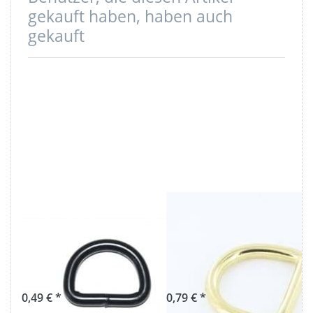
gekauft haben, haben auch
gekauft
25mm D-Ring
D-Ring aus
geschweißt aus
Messing, 16mm
Stahl, schwarz -
Innenmaß - 1
1 Stück
Stück
0,49 € *
0,79 € *