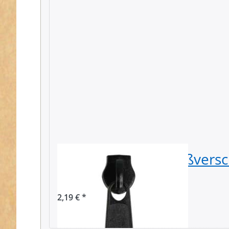
Zipper für 8mm Reißversc
schwarz, 10 Stück
2,19 € *