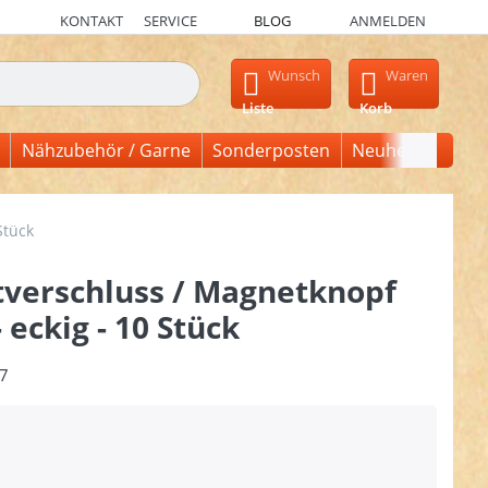
KONTAKT
SERVICE
BLOG
ANMELDEN
en, erscheinen automatisch erste Ergebnisse. Drücken Sie die Ein
Wunsch
Waren
Liste
Korb
Nähzubehör / Garne
Sonderposten
Neuheiten
Stück
verschluss / Magnetknopf
eckig - 10 Stück
7