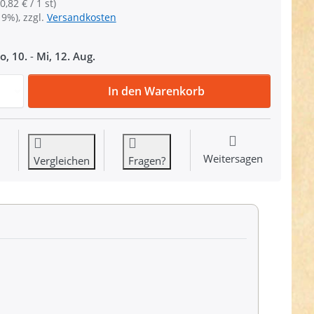
0,82 € / 1 st)
19%), zzgl.
Versandkosten
o, 10.
-
Mi, 12. Aug.
Magnetverschluss / Magnetknopf 14mm - eckig - 10 Stück z
In den Warenkorb
Weitersagen
Vergleichen
Fragen?