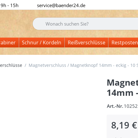
 9h - 15h
service@baender24.de
Geben Sie einen Suchbegriff ein. Während Sie tipp
rabiner
Schnur / Kordeln
Reißverschlüsse
Restposten
erschlüsse
Magnetverschluss / Magnetknopf 14mm - eckig - 10 
Magnet
14mm - 
Art.-Nr.
10252
8,19 €