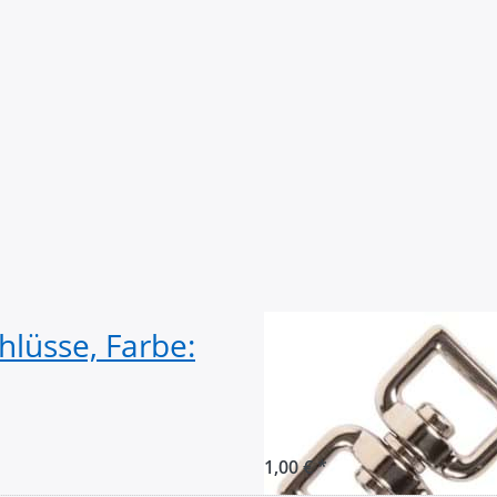
hlüsse, Farbe:
3/4" Doppelwirb
vernickelt, für 
Stück
1,00 € *