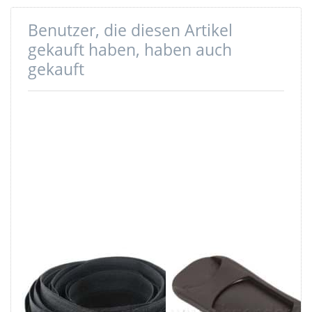
Benutzer, die diesen Artikel
gekauft haben, haben auch
gekauft
5m
10
Reißverschluss,
Schulterpolster
8mm Schiene,
aus Elastomer -
Farbe: schwarz
für 50mm