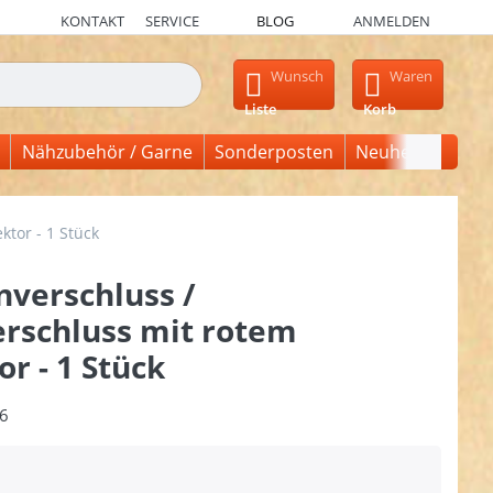
KONTAKT
SERVICE
BLOG
ANMELDEN
en, erscheinen automatisch erste Ergebnisse. Drücken Sie die Ein
Wunsch
Waren
Liste
Korb
Nähzubehör / Garne
Sonderposten
Neuheiten
ktor - 1 Stück
verschluss /
erschluss mit rotem
or - 1 Stück
6