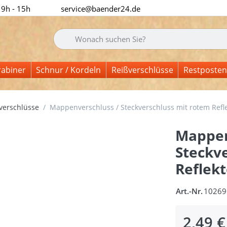
 9h - 15h
service@baender24.de
Geben Sie einen Suchbegriff ein. Während Sie tipp
rabiner
Schnur / Kordeln
Reißverschlüsse
Restposten
erschlüsse
Mappenverschluss / Steckverschluss mit rotem Refle
Mappen
Steckv
Reflekt
Art.-Nr.
10269
2,49 €