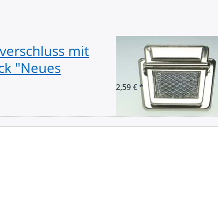
verschluss mit
Mappenverschlus
ück "Neues
weißem Reflekto
2,59 € *