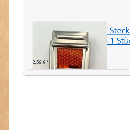
Mappenverschluss / Steck
orangem Reflektor - 1 St
Modell"
2,59 € *