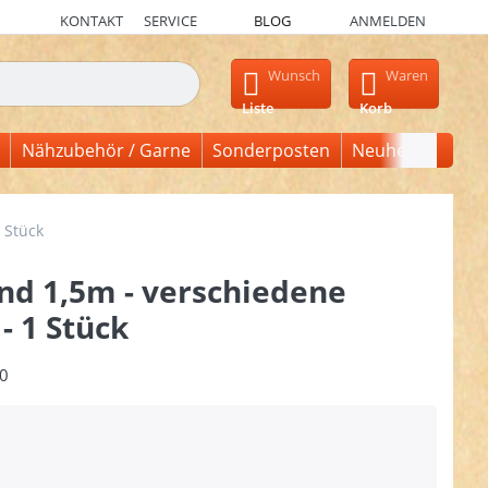
KONTAKT
SERVICE
BLOG
ANMELDEN
en, erscheinen automatisch erste Ergebnisse. Drücken Sie die Ein
Wunsch
Waren
Liste
Korb
Nähzubehör / Garne
Sonderposten
Neuheiten
 Stück
d 1,5m - verschiedene
- 1 Stück
0