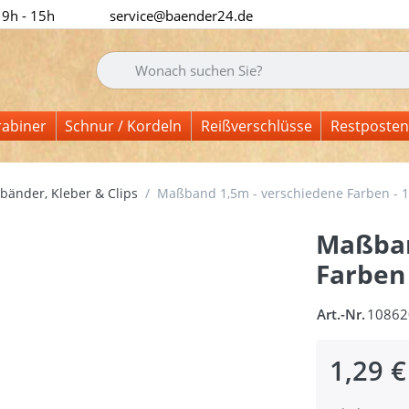
 9h - 15h
service@baender24.de
Geben Sie einen Suchbegriff ein. Während Sie tipp
rabiner
Schnur / Kordeln
Reißverschlüsse
Restposten
änder, Kleber & Clips
Maßband 1,5m - verschiedene Farben - 1
Maßban
Farben 
Art.-Nr.
10862
1,29 €