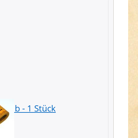
gelb - 1 Stück
1m Ba
30mm b
1,49 € *