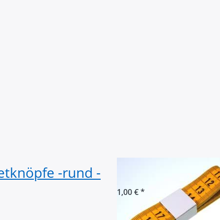
tknöpfe -rund -
Maßband 1,5m - 
1,00 € *