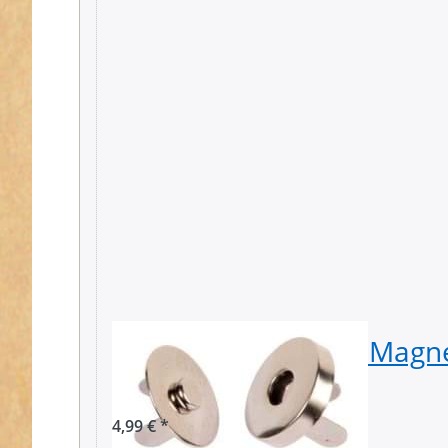
Magnetverschluss / Magne
18mm - 10 Stück
4,99 € *