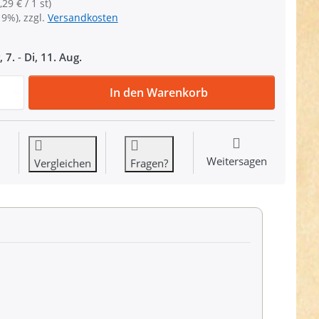
,29 € / 1 st)
19%), zzgl.
Versandkosten
, 7.
-
Di, 11. Aug.
Maßband 1,5m - verschiedene Farben - 1 Stück zu 1,29 €, 
In den Warenkorb
Weitersagen
Vergleichen
Fragen?