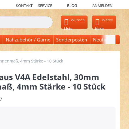
KONTAKT
SERVICE
BLOG
ANMELDEN
en, erscheinen automatisch erste Ergebnisse. Drücken Sie die Ein
Wunsch
Waren
Liste
Korb
Nähzubehör / Garne
Sonderposten
Neuheiten
Innenmaß, 4mm Stärke - 10 Stück
 aus V4A Edelstahl, 30mm
aß, 4mm Stärke - 10 Stück
7