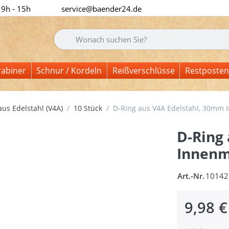
 9h - 15h
service@baender24.de
Geben Sie einen Suchbegriff ein. Während Sie tipp
rabiner
Schnur / Kordeln
Reißverschlüsse
Restposten
us Edelstahl (V4A)
10 Stück
D-Ring aus V4A Edelstahl, 30mm 
D-Ring
Innenm
Art.-Nr.
10142
9,98 €