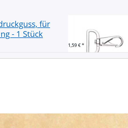
druckguss, für
Karabiner aus Z
g - 1 Stück
- 38mm Durchlas
1,59 € *