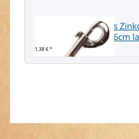
Bolzenkarabiner aus Zink
20mm Gurtband, 6,6cm lan
1,38 € *