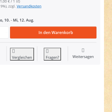
1,00 € / 1 st)
19%), zzgl.
Versandkosten
o, 10.
-
Mi, 12. Aug.
D-Ring aus V4A Edelstahl, 30mm Innenmaß, 4mm Stärke - 1
In den Warenkorb
Weitersagen
Vergleichen
Fragen?