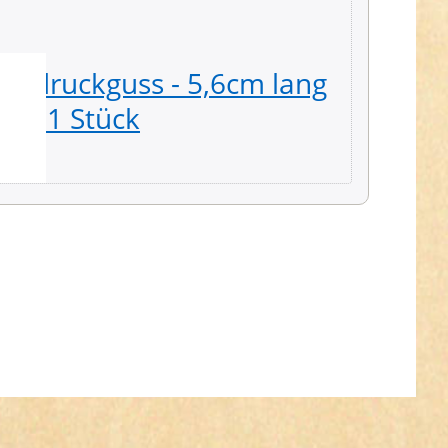
inkdruckguss - 5,6cm lang
Rollsc
s - 1 Stück
breite
0,79 € *