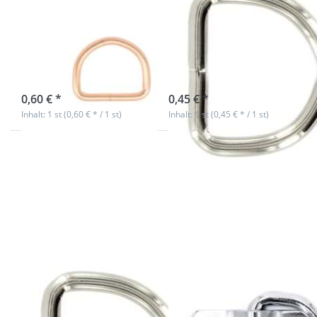
geschweißt aus
geschweißt aus
Stahl - Rosegold
3,4mm dickem
- 1 Stück
Stahl, vernickelt
sofort lieferbar
sofort lieferbar
0,60 € *
0,45 € *
Inhalt: 1 st (0,60 € * / 1 st)
Inhalt: 1 st (0,45 € * / 1 st)
Drücken
Drücken
Sie ENTER
Sie ENTER
für mehr
für mehr
Optionen
Optionen
zu 25mm
zu
D-Ring
Zurrlasche
geschweißt
mit D-Ring
aus 4mm
- groß - bis
starkem
zu 800
Stahl,
daN - 1
vernickelt
Stück
25mm D-Ring
Zurrlasche mit
geschweißt aus
D-Ring - groß -