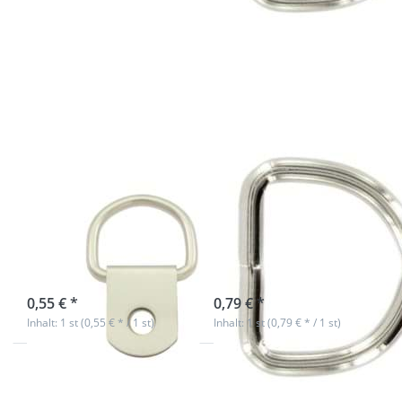
Drücken
Drücken
Sie
Sie ENTER
ENTER
für mehr
für mehr
Optionen
Optionen
zu 40mm
zu 20mm
D-Ring
D-Ring
geschweißt
mit Clip -
aus Stahl,
Stahl
vernickelt -
vernickelt
1 Stück
- 1 Stück
20mm D-Ring
40mm D-Ring
mit Clip - Stahl
geschweißt aus
vernickelt - 1
Stahl, vernickelt
Stück
- 1 Stück
sofort lieferbar
sofort lieferbar
0,55 € *
0,79 € *
Inhalt: 1 st (0,55 € * / 1 st)
Inhalt: 1 st (0,79 € * / 1 st)
Drücken
Sie ENTER
für mehr