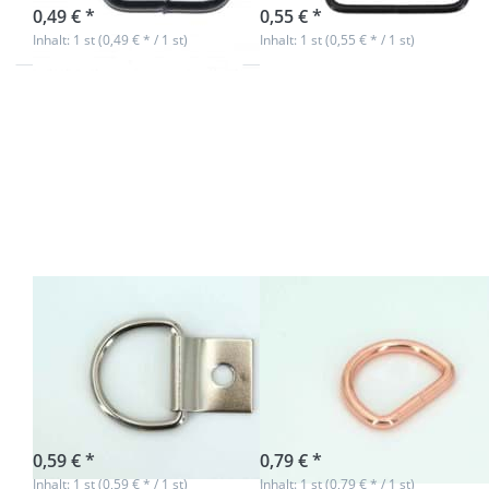
0,49 € *
0,55 € *
Inhalt: 1 st (0,49 € * / 1 st)
Inhalt: 1 st (0,55 € * / 1 st)
Drücken
Drücken
Sie
Sie ENTER
ENTER
für mehr
für mehr
Optionen
Optionen
zu 30mm
zu 25mm
D-Ring
D-Ring
geschweißt
mit Clip -
aus Stahl -
Stahl
Rosegold -
vernickelt
1 Stück
- 1 Stück
25mm D-Ring
30mm D-Ring
mit Clip - Stahl
geschweißt aus
vernickelt - 1
Stahl - Rosegold
Stück
- 1 Stück
sofort lieferbar
sofort lieferbar
0,59 € *
0,79 € *
Inhalt: 1 st (0,59 € * / 1 st)
Inhalt: 1 st (0,79 € * / 1 st)