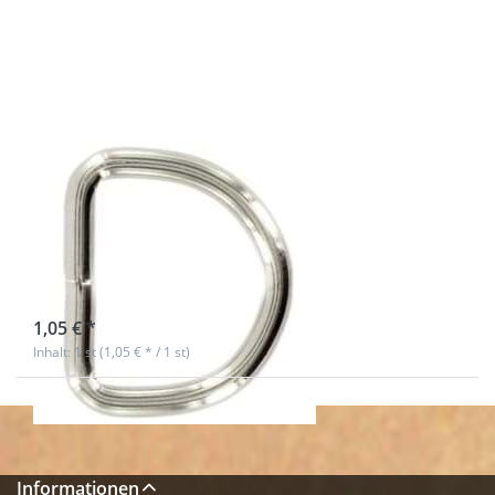
Optionen
zu 50mm
D-Ring
geschweißt
aus Stahl,
vernickelt -
1 Stück
50mm D-Ring
geschweißt aus
Stahl, vernickelt
- 1 Stück
sofort lieferbar
1,05 € *
Inhalt: 1 st (1,05 € * / 1 st)
Informationen