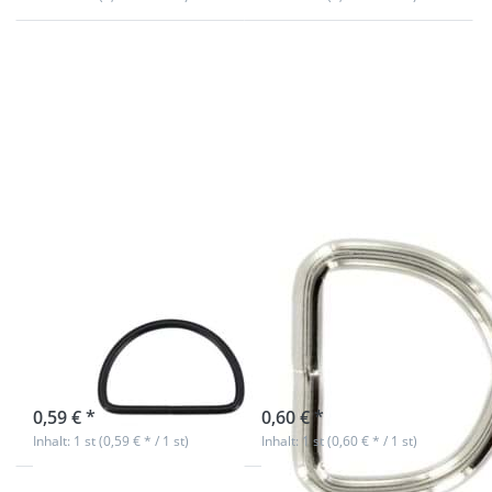
Drücken
Drücken
Sie
Sie ENTER
ENTER
für mehr
für mehr
Optionen
Optionen
zu 30mm
zu 40 x
D-Ring
21 x
geschweißt
3,5mm D-
aus Stahl,
Ring aus
vernickelt -
Stahl -
1 Stück
schwarz -
1 Stück
40 x 21 x 3,5mm
30mm D-Ring
D-Ring aus Stahl
geschweißt aus
- schwarz - 1
Stahl, vernickelt
Stück
- 1 Stück
sofort lieferbar
sofort lieferbar
0,59 € *
0,60 € *
Inhalt: 1 st (0,59 € * / 1 st)
Inhalt: 1 st (0,60 € * / 1 st)