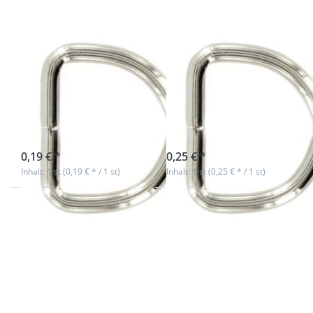
vernickelt -
vernickelt -
1 Stück
1 Stück
12mm D-Ring
16mm D-Ring
geschweißt aus
geschweißt aus
Stahl, vernickelt
Stahl, vernickelt
- 1 Stück
- 1 Stück
sofort lieferbar
sofort lieferbar
0,19 € *
0,25 € *
Inhalt: 1 st (0,19 € * / 1 st)
Inhalt: 1 st (0,25 € * / 1 st)
Drücken
Drücken
Sie ENTER
Sie ENTER
für mehr
für mehr
Optionen
Optionen
zu 16mm
zu 20mm
D-Ring
D-Ring
geschweißt
geschweißt
aus Stahl -
aus Stahl,
Rosegold -
vernickelt -
1 Stück
1 Stück