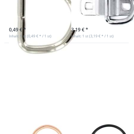
4mm starkem
bis zu 800 daN -
Stahl, vernickelt
1 Stück
sofort lieferbar
sofort lieferbar
0,49 € *
3,19 € *
Inhalt: 1 st (0,49 € * / 1 st)
Inhalt: 1 st (3,19 € * / 1 st)
Drücken
Drücken
Sie ENTER
Sie
für mehr
ENTER
Optionen
für mehr
zu 25mm
Optionen
D-Ring
zu 40 x
geschweißt
25 x
aus Stahl -
3mm D-
Rosegold -
Ring aus
1 Stück
Stahl -
schwarz -
1 Stück
25mm D-Ring
40 x 25 x 3mm
geschweißt aus
D-Ring aus Stahl
Stahl - Rosegold
- schwarz - 1