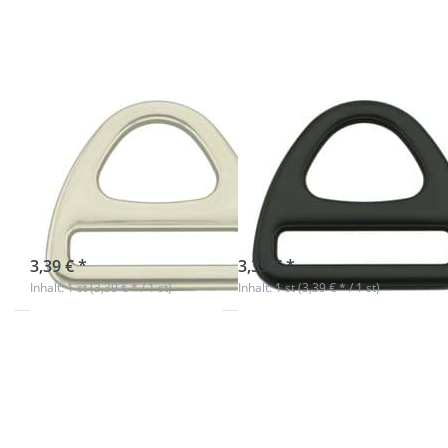
- 50mm
Schwarz -
Durchlass - 1
50mm
Stück
Durchlass
- 1 Stück
D-Ring mit Steg
D-Ring mit Steg
- Zinkdruckguss
- Schwarz -
- 50mm
50mm
Durchlass - 1
Durchlass - 1
Stück
Stück
sofort lieferbar
sofort lieferbar
3,39 € *
3,39 € *
Inhalt: 1 st (3,39 € * / 1 st)
Inhalt: 1 st (3,39 € * / 1 st)
Drücken
Drücken
Sie ENTER
Sie ENTER
für mehr
für mehr
Optionen
Optionen
zu 12mm
zu 16mm
D-Ring
D-Ring
geschweißt
geschweißt
aus Stahl,
aus Stahl,