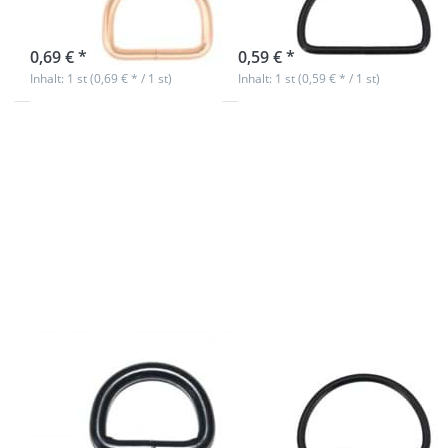
- 1 Stück
Stück
sofort lieferbar
sofort lieferbar
0,69 € *
0,59 € *
Inhalt: 1 st (0,69 € * / 1 st)
Inhalt: 1 st (0,59 € * / 1 st)
Drücken
Drücken
Sie ENTER
Sie
für mehr
ENTER
Optionen
für mehr
zu 25mm
Optionen
D-Ring
zu 30mm
geschweißt
D-Ring
aus Stahl,
aus Stahl
schwarz - 1
- schwarz
Stück
- 1 Stück
25mm D-Ring
30mm D-Ring
geschweißt aus
aus Stahl -
Stahl, schwarz -
schwarz - 1
1 Stück
Stück
sofort lieferbar
sofort lieferbar