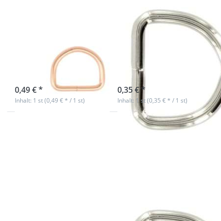
16mm D-Ring
20mm D-Ring
geschweißt aus
geschweißt aus
Stahl - Rosegold
Stahl, vernickelt
- 1 Stück
- 1 Stück
sofort lieferbar
sofort lieferbar
0,49 € *
0,35 € *
Inhalt: 1 st (0,49 € * / 1 st)
Inhalt: 1 st (0,35 € * / 1 st)
Drücken
Drücken
Sie ENTER
Sie ENTER
für mehr
für mehr
Optionen
Optionen
zu 20mm
zu 25mm
D-Ring
D-Ring
geschweißt
geschweißt
aus Stahl -
aus 3,4mm
Rosegold -
dickem
1 Stück
Stahl,
vernickelt
20mm D-Ring
25mm D-Ring