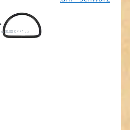
 Stück
t lieferbar
*
 st (0,38 € * / 1 st)
ken
NTER
ehr
nen
0mm
ng
eißt
hl -
ld -
ück