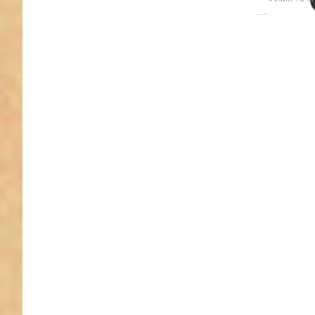
Drücken
ENTER 
meh
Optione
D-Ring 
Steg 
Zinkdruc
- 20m
Durchlass
Stüc