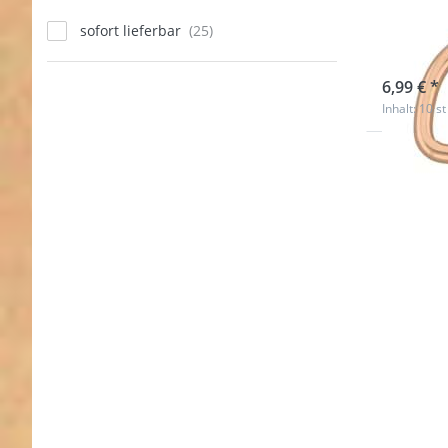
Stahl
sofort lieferbar
sofort l
6,99 € *
Inhalt: 10 st
Drücken
Sie
ENTER
für mehr
Optionen
zu 40 x
25 x
3mm D-
Ring aus
Stahl -
schwarz -
10 Stück