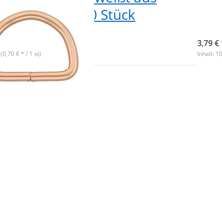
 - Rosegold - 10 Stück
- 10
ieferbar
sofor
3,79 € 
 (0,70 € * / 1 st)
Inhalt: 10
Drüc
Sie E
für m
Optio
zu 3
D-Ri
geschw
aus Sta
Rosego
10 St