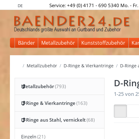
Service: +49 (0) 4171 - 690 5340 Mo. - Fr.
DE
Bänder
Metallzubehör
Kunststoffzubehör
Ka
Startseite
Metallzubehör
D-Ringe & Vierkantringe
D-Ringe a
D-Ring
Metallzubehör
Suchergeb
1-25
von
2
D-Ringe & Vierkantringe
D-Ringe aus Stahl, vernickelt
Einzeln
Drücke