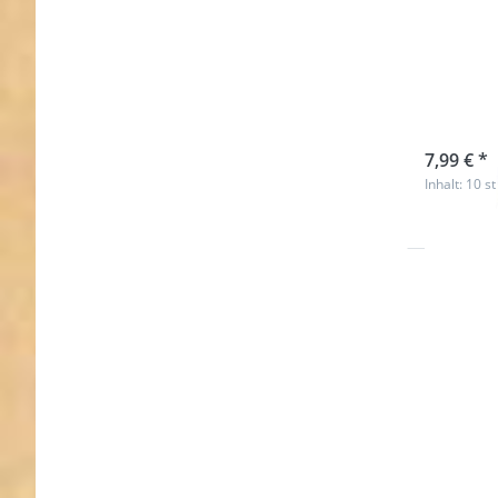
D-Rin
20mm
sofort l
7,99 € *
Inhalt: 10 st
Drücken S
ENTER fü
mehr
Optione
zu 20m
D-Ring
(Innenma
- 3mm di
-
Neochr
- aus Stah
10 Stüc