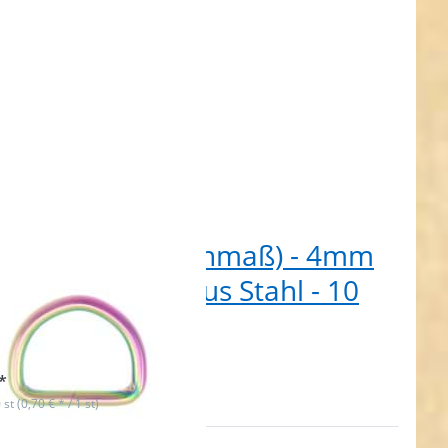
m D-Ring (Innenmaß) - 4mm
k - Neochrom - aus Stahl - 10
ck
t lieferbar
*
 st (0,70 € * / 1 st)