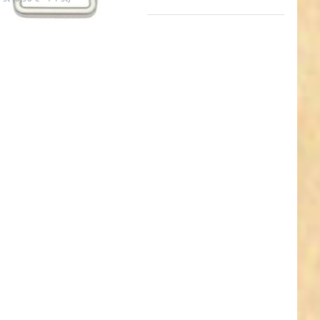
n Sie
 für
hr
onen
6mm
ng
maß)
dick
hrom
tahl -
ück