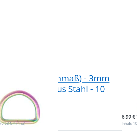
 D-Ring (Innenmaß) - 3mm
25m
- Neochrom - aus Stahl - 10
dic
k
Stü
ieferbar
sofor
6,99 € 
 (0,68 € * / 1 st)
Inhalt: 10