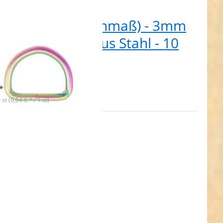
m D-Ring (Innenmaß) - 3mm
k - Neochrom - aus Stahl - 10
ck
t lieferbar
*
 st (0,64 € * / 1 st)
n Sie
 für
hr
onen
5mm
ng
maß)
dick
hrom
tahl -
ück