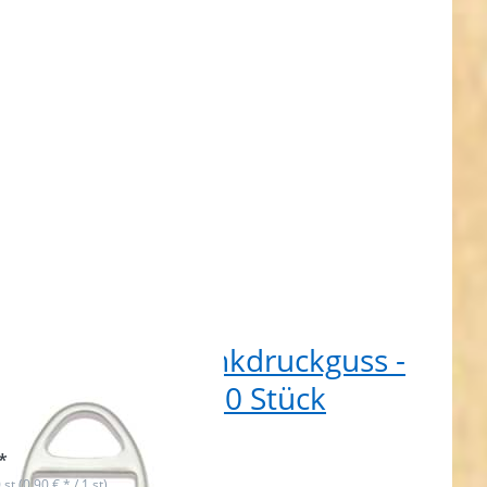
ass - 10
ück
ing mit Steg - Zinkdruckguss -
m Durchlass - 10 Stück
t lieferbar
*
 st (0,90 € * / 1 st)