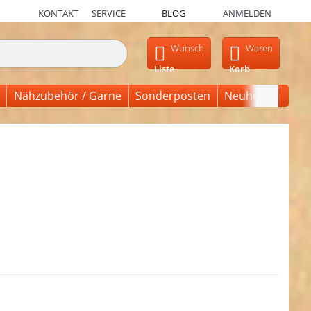
KONTAKT
SERVICE
BLOG
ANMELDEN
en, erscheinen automatisch erste Ergebnisse. Drücken Sie die Ein
Wunsch
Waren
Liste
Korb
Nähzubehör / Garne
Sonderposten
Neuheiten
en