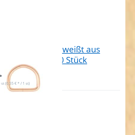
m D-Ring geschweißt aus
hl - Rosegold - 10 Stück
t lieferbar
*
 st (0,55 € * / 1 st)
en Sie
R für
ehr
nen zu
ng mit
eg -
uckguss
25mm