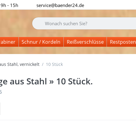
 9h - 15h
service@baender24.de
Geben Sie einen Suchbegriff ein. Während Sie tipp
rabiner
Schnur / Kordeln
Reißverschlüsse
Restposten
us Stahl, vernickelt
10 Stück
e aus Stahl » 10 Stück.
nisse:
5
n
Drück