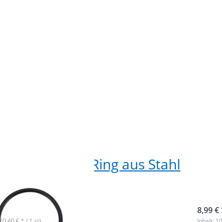
Durchl
St
 21 x 3,5mm D-Ring aus Stahl
D-R
warz - 10 Stück
25m
ieferbar
sofor
8,99 € 
 (0,40 € * / 1 st)
Inhalt: 10