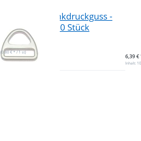
g mit Steg - Zinkdruckguss -
16m
 Durchlass - 10 Stück
dic
Stü
ieferbar
sofor
 (0,80 € * / 1 st)
6,39 € 
Inhalt: 10
ie
Drücke
r
ENTER
me
n
Opti
m
zu 2
D-Ri
ß)
(Innen
ck
- 4mm 
-
om
Neoc
l -
- aus S
k
10 St