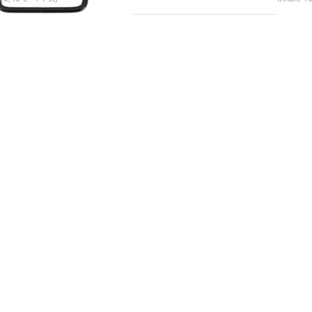
 Sie
Drücke
für
ENTER
r
me
n zu
Opti
mit
zu 1
-
D-Ri
kguss
(Innen
m
- 3mm 
 - 10
-
k
Neoc
- aus S
10 St