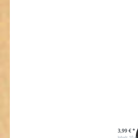
Ring aus
Stahl -
schwarz -
10 Stück
40 x
- sch
sofort l
3,99 € *
Inhalt: 10 st