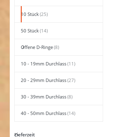
Sie ENTE
für meh
Optione
10 Stück
zu 40m
D-Ring
geschwei
50 Stück
aus Stahl
Rosegold
10 Stüc
Offene D-Ringe
10 - 19mm Durchlass
20 - 29mm Durchlass
30 - 39mm Durchlass
40 - 50mm Durchlass
Lieferzeit
40mm
Lieferzeit