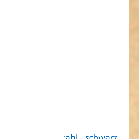
R
hr
nen
mm
g
ahl
arz
ück
m D-Ring aus Stahl - schwarz