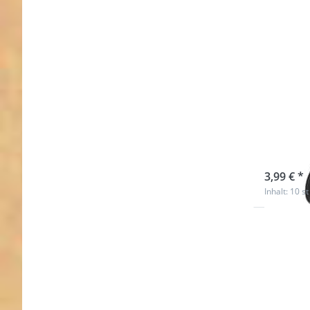
40 x
schwa
sofort l
3,99 € *
Inhalt: 10 st
Drücken
Sie
ENTER
für mehr
Optionen
zu 40 x
21 x
3,5mm D-