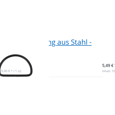
 25 x 3mm D-Ring aus Stahl -
30m
rz - 10 Stück
Sta
ieferbar
sofor
5,49 € 
 (0,40 € * / 1 st)
Inhalt: 10
Drück
ENTE
m
Optio
D-Ri
St
Zinkdr
- 