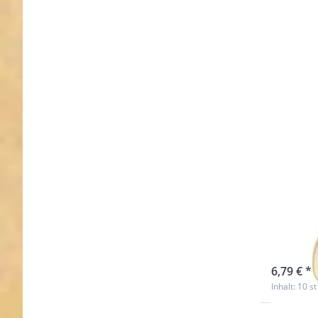
20mm
dick 
Stüc
sofort l
6,79 € *
Inhalt: 10 st