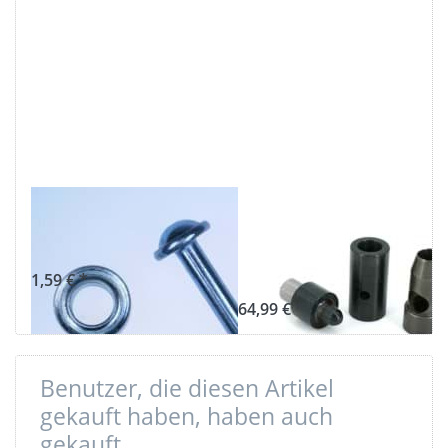
Drücken
Drücken Sie ENTER für
Sie ENTER
mehr Optionen zu
für mehr
Handpressenwerkzeug
Optionen
W1 für 11mm Ösen
zu
Werkzeug
für 11mm
Ösen
Werkzeug für
Handpressenwerkz
11mm Ösen
W1 für 11mm
Ösen
1,59 € *
64,99 € *
Benutzer, die diesen Artikel
gekauft haben, haben auch
gekauft