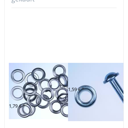
Ösen mit
Werkzeug für
Scheiben -
11mm Ösen
11mm - Farbe:
1,59 € *
silber - 10 Stück
1,79 € *