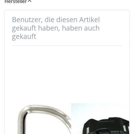
Hersteller
Benutzer, die diesen Artikel
gekauft haben, haben auch
gekauft
16mm D-Ring
Gebogener
geschweißt aus
Steckschließer -
Stahl, vernickelt
15mm