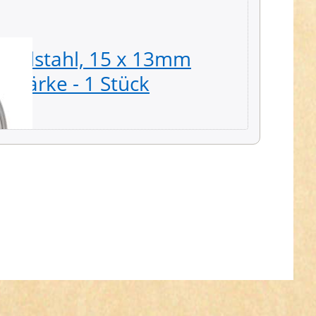
Edelstahl, 15 x 13mm
Regula
Stärke - 1 Stück
10 Stü
2,29 € *