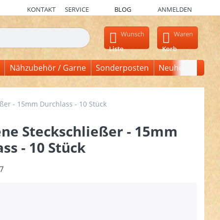
KONTAKT
SERVICE
BLOG
ANMELDEN
en, erscheinen automatisch erste Ergebnisse. Drücken Sie die Ein
Wunsch
Waren
Liste
Korb
Nähzubehör / Garne
Sonderposten
Neuheiten
ßer - 15mm Durchlass - 10 Stück
ne Steckschließer - 15mm
ss - 10 Stück
7