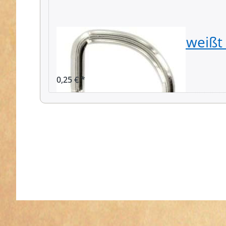
16mm D-Ring geschweißt a
vernickelt - 1 Stück
0,25 € *