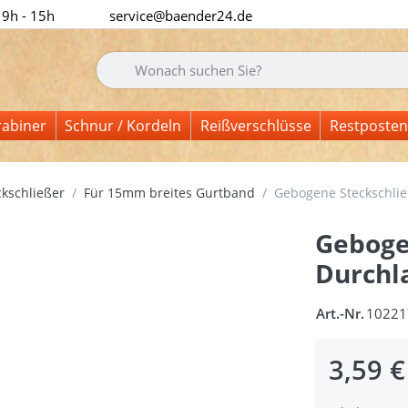
 9h - 15h
service@baender24.de
Geben Sie einen Suchbegriff ein. Während Sie tipp
rabiner
Schnur / Kordeln
Reißverschlüsse
Restposten
kschließer
Für 15mm breites Gurtband
Gebogene Steckschlie
Geboge
Durchla
Art.-Nr.
10221
3,59 €