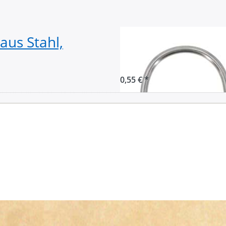
us Stahl,
D-Ring aus V4A 
Innenmaß, 3mm 
0,55 € *