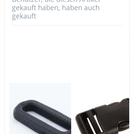
gekauft haben, haben auch
gekauft
Ovalring aus
Steckschließer
Nylon für 40mm
aus Acetal -
breites
40mm
Gurtband - 1
Durchlass - ITW
Stück
Nexus - 1 Stück