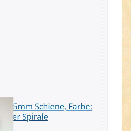
ss, 5mm Schiene, Farbe:
Hochwe
erner Spirale
Militä
Stück