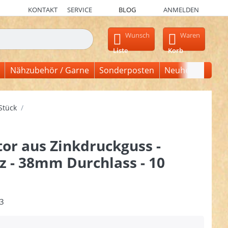
KONTAKT
SERVICE
BLOG
ANMELDEN
en, erscheinen automatisch erste Ergebnisse. Drücken Sie die Ein
Wunsch
Waren
Liste
Korb
Nähzubehör / Garne
Sonderposten
Neuheiten
Stück
or aus Zinkdruckguss -
z - 38mm Durchlass - 10
3