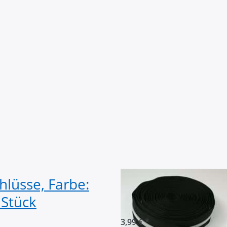
hlüsse, Farbe:
5m Reißverschlu
 Stück
Schwarz mit silb
3,99 € *