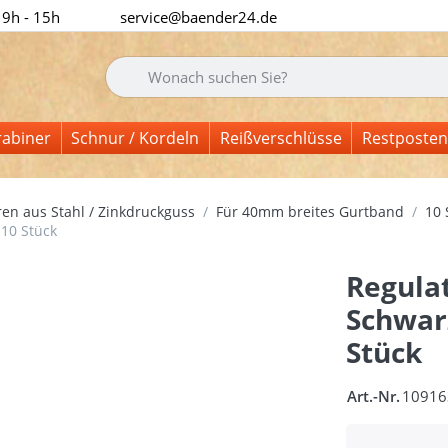
 9h - 15h
service@baender24.de
Geben Sie einen Suchbegriff ein. Während Sie tipp
rabiner
Schnur / Kordeln
Reißverschlüsse
Restposten
en aus Stahl / Zinkdruckguss
Für 40mm breites Gurtband
10 
 10 Stück
Regulat
Schwar
Stück
Art.-Nr.
10916