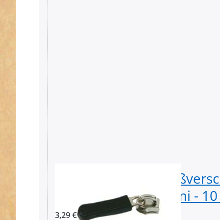
Zipper für 5mm Reißversc
silber mit Griffgummi - 10
3,29 € *