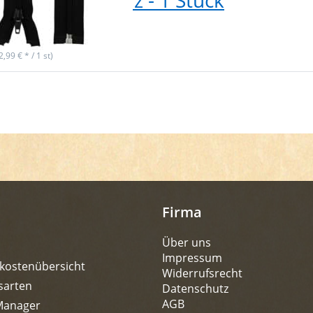
- Farbe: schwarz - 1 Stück
ieferbar
(2,99 € * / 1 st)
Firma
Über uns
Impressum
kostenübersicht
Widerrufsrecht
sarten
Datenschutz
AGB
Manager