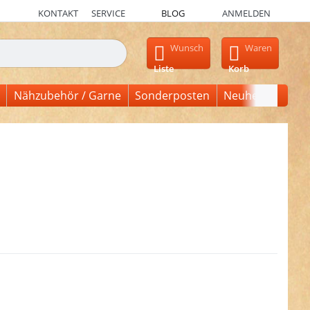
KONTAKT
SERVICE
BLOG
ANMELDEN
en, erscheinen automatisch erste Ergebnisse. Drücken Sie die Ein
Wunsch
Waren
Liste
Korb
Nähzubehör / Garne
Sonderposten
Neuheiten