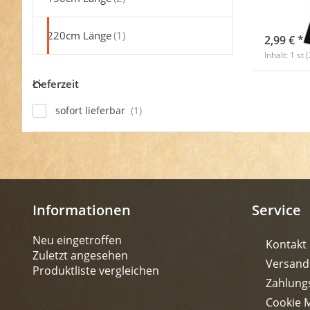
lang 
sofort l
220cm Länge
2,99 € *
Inhalt: 1 st 
Lieferzeit
Lieferzeit
sofort lieferbar
Informationen
Service
Neu eingetroffen
Kontakt
Zuletzt angesehen
Versand
Produktliste vergleichen
Zahlung
Cookie 