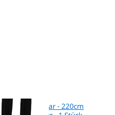
n zu
hluss
 220cm
rbe:
 - 1
k
erschluss teilbar - 220cm