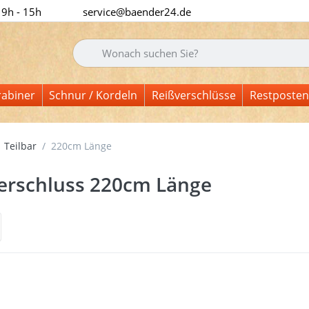
 9h - 15h
service@baender24.de
Geben Sie einen Suchbegriff ein. Während Sie tipp
rabiner
Schnur / Kordeln
Reißverschlüsse
Restposten
Teilbar
220cm Länge
erschluss 220cm Länge
 Sie
für
r