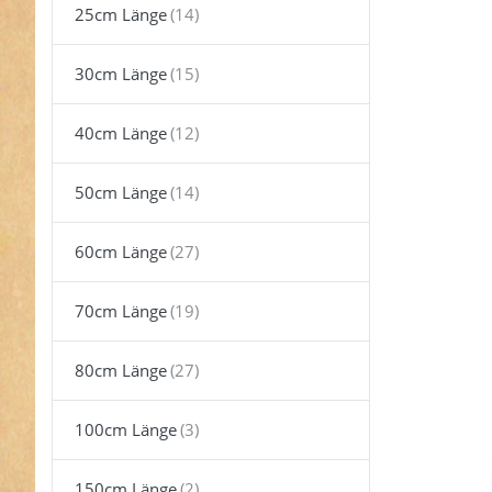
25cm Länge
Optione
Reißversc
teilbar -
lang - Fa
30cm Länge
schwarz
Stüc
40cm Länge
50cm Länge
60cm Länge
70cm Länge
80cm Länge
100cm Länge
Reißv
150cm Länge