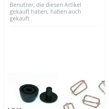
Benutzer, die diesen Artikel
gekauft haben, haben auch
gekauft
Taschenfuß /
Regulator /
Bodengleiter
Schieber aus
aus Kunststoff -
Stahl -
19mm - 4 Stück
30x17x3,5mm -
für 30mm