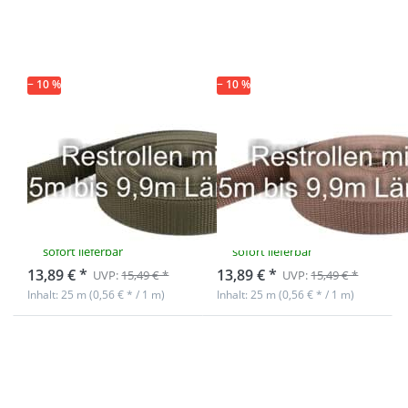
Restpostenbox
Restpostenbox
30mm breites
30mm breites
PP-Gurtband
PP-Gurtband,
1,4mm stark,
1,4mm, 25m -
25m - khaki
hellbraun (UV)
(UV)
− 10 %
− 10 %
Restpostenbox
Restpostenbox
30mm breites
30mm breites
PP-Gurtband
PP-Gurtband,
1,4mm stark,
1,4mm, 25m -
25m - khaki (UV)
hellbraun (UV)
sofort lieferbar
sofort lieferbar
13,89 € *
13,89 € *
UVP:
15,49 € *
UVP:
15,49 € *
Inhalt: 25 m (0,56 € * / 1 m)
Inhalt: 25 m (0,56 € * / 1 m)
Drücken Sie
Drücken Sie
ENTER für
ENTER für
mehr
mehr
Optionen zu
Optionen zu
Restpostenbox
Restpostenbox