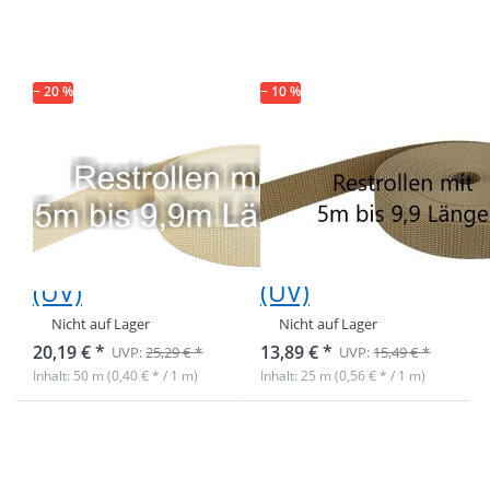
30mm breites
30mm breites
PP-Gurtband
PP-Gurtband
1,4mm stark,
1,4mm stark,
50m - creme
25m - sandgold
(UV)
(UV)
− 20 %
− 10 %
Restpostenbox
Restpostenbox
30mm breites
30mm breites
PP-Gurtband
PP-Gurtband
1,4mm stark,
1,4mm stark,
50m - creme
25m - sandgold
(UV)
(UV)
Nicht auf Lager
Nicht auf Lager
20,19 € *
13,89 € *
UVP:
25,29 € *
UVP:
15,49 € *
Inhalt: 50 m (0,40 € * / 1 m)
Inhalt: 25 m (0,56 € * / 1 m)
Drücken Sie
Drücken Sie
ENTER für
ENTER für
mehr
mehr
Optionen zu
Optionen zu