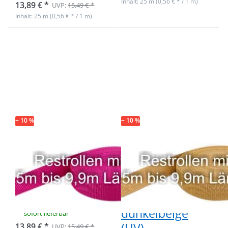
Inhalt: 25 m (0,56 € * / 1 m)
13,89 € *
UVP:
15,49 € *
Inhalt: 25 m (0,56 € * / 1 m)
Drücken Sie
Drücken Sie
ENTER für
ENTER für
mehr
mehr
Optionen zu
Optionen zu
Restpostenbox
Restpostenbox
30mm breites
30mm breites
Gurtband
PP-Gurtband
1,4mm stark,
1,4mm stark,
25m - pink (UV)
25m -
dunkelbeige
− 10 %
− 10 %
(UV)
Restpostenbox
Restpostenbox
30mm breites
30mm breites
Gurtband
PP-Gurtband
1,4mm stark,
1,4mm stark,
25m - pink (UV)
25m -
dunkelbeige
sofort lieferbar
13,89 € *
UVP:
15,49 € *