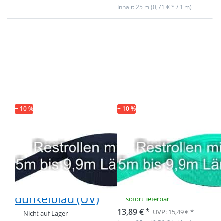
Inhalt: 25 m (0,71 € * / 1 m)
Drücken Sie
Drücken Sie
ENTER für
ENTER für
mehr
mehr
Optionen zu
Optionen zu
estpostenbox
Restpostenbox
30mm breites
30mm breites
PP-Gurtband
PP-Gurtband
1,4mm stark,
1,4mm, 25m -
25m -
minze (UV)
dunkelblau
− 10 %
(UV)
− 10 %
estpostenbox
Restpostenbox
30mm breites
30mm breites
PP-Gurtband
PP-Gurtband
1,4mm stark,
1,4mm, 25m -
25m -
minze (UV)
dunkelblau (UV)
sofort lieferbar
13,89 € *
UVP:
15,49 € *
Nicht auf Lager