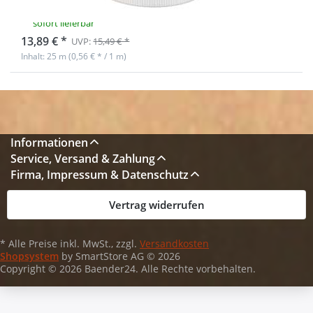
weiß (UV)
sofort lieferbar
13,89 € *
UVP:
15,49 € *
Inhalt: 25 m (0,56 € * / 1 m)
Informationen
Service, Versand & Zahlung
Firma, Impressum & Datenschutz
Vertrag widerrufen
* Alle Preise inkl. MwSt., zzgl.
Versandkosten
Shopsystem
by SmartStore AG © 2026
Copyright © 2026 Baender24. Alle Rechte vorbehalten.