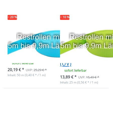
PP-Gurtband
PP-Gurtband
1,4mm stark,
1,4mm stark,
50m - türkis
25m - limone
(UV)
(UV)
− 20 %
− 10 %
Restpostenbox
Restpostenbox
30mm breites
30mm breites
PP-Gurtband
PP-Gurtband
1,4mm stark,
1,4mm stark,
50m - türkis (UV)
25m - limone
(UV)
sofort lieferbar
20,19 € *
UVP:
25,29 € *
sofort lieferbar
Inhalt: 50 m (0,40 € * / 1 m)
13,89 € *
UVP:
15,49 € *
Inhalt: 25 m (0,56 € * / 1 m)
Drücken Sie
Drücken Sie
ENTER für
ENTER für
mehr
mehr
Optionen zu
Optionen zu
Restpostenbox
Restpostenbox