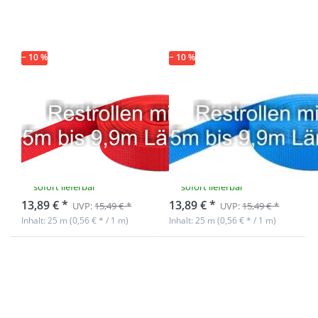
30mm breites
30mm breites
PP-Gurtband
PP-Gurtband
1,4mm stark,
1,4mm stark,
25m - rot (UV)
25m - blau (UV)
− 10 %
− 10 %
Restpostenbox
Restpostenbox
30mm breites
30mm breites
PP-Gurtband
PP-Gurtband
1,4mm stark,
1,4mm stark,
25m - rot (UV)
25m - blau (UV)
sofort lieferbar
sofort lieferbar
13,89 € *
13,89 € *
UVP:
15,49 € *
UVP:
15,49 € *
Inhalt: 25 m (0,56 € * / 1 m)
Inhalt: 25 m (0,56 € * / 1 m)
Drücken Sie
Drücken Sie
ENTER für
ENTER für
mehr
mehr
Optionen zu
Optionen zu
Restpostenbox
Restpostenbox
30mm breites
30mm breites