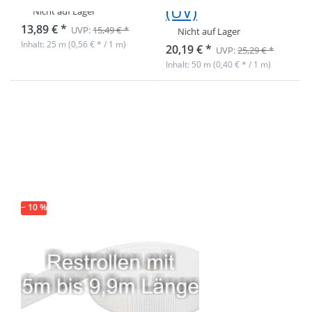
(UV)
Nicht auf Lager
13,89 € *
UVP:
15,49 € *
Nicht auf Lager
Inhalt: 25 m (0,56 € * / 1 m)
20,19 € *
UVP:
25,29 € *
Inhalt: 50 m (0,40 € * / 1 m)
Drücken Sie
ENTER für
mehr
Optionen zu
Restpostenbox
30mm breites
PP-Gurtband
1,4mm, 25m -
weiß (UV)
− 10 %
Restpostenbox
30mm breites
PP-Gurtband
1,4mm, 25m -