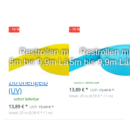
Restpostenbox
Restpostenbox
30mm breites
30mm breites
PP-Gurtband
PP-Gurtband
1,4mm stark,
1,4mm stark,
25m -
25m - türkis
zitronengelb
(UV)
− 10 %
(UV)
− 10 %
Restpostenbox
Restpostenbox
30mm breites
30mm breites
PP-Gurtband
PP-Gurtband
1,4mm stark,
1,4mm stark,
25m -
25m - türkis (UV)
zitronengelb
sofort lieferbar
(UV)
13,89 € *
UVP:
15,49 € *
Inhalt: 25 m (0,56 € * / 1 m)
sofort lieferbar
13,89 € *
UVP:
15,49 € *
Inhalt: 25 m (0,56 € * / 1 m)
Drücken Sie
Drücken Sie