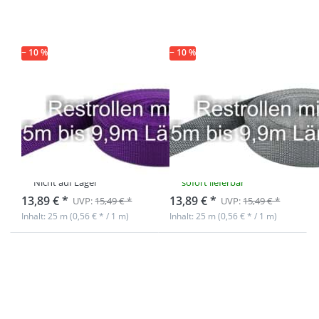
PP-Gurtband
PP-Gurtband
1,4mm stark,
1,4mm stark,
25m - lila (UV)
25m - grau (UV)
− 10 %
− 10 %
Restpostenbox
Restpostenbox
30mm breites
30mm breites
PP-Gurtband
PP-Gurtband
1,4mm stark,
1,4mm stark,
25m - lila (UV)
25m - grau (UV)
Nicht auf Lager
sofort lieferbar
13,89 € *
13,89 € *
UVP:
15,49 € *
UVP:
15,49 € *
Inhalt: 25 m (0,56 € * / 1 m)
Inhalt: 25 m (0,56 € * / 1 m)
Drücken Sie
Drücken Sie
ENTER für
ENTER für
mehr
mehr
Optionen zu
Optionen zu
Restpostenbox
Restpostenbox
30mm breites
30mm breites