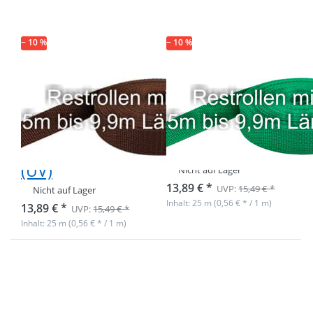
PP-Gurtband
PP-Gurtband
1,4mm stark,
1,4mm stark,
25m - braun
25m - grün
(UV)
(UV)
− 10 %
− 10 %
Restpostenbox
Restpostenbox
30mm breites
30mm breites
PP-Gurtband
PP-Gurtband
1,4mm stark,
1,4mm stark,
25m - braun
25m - grün (UV)
(UV)
Nicht auf Lager
13,89 € *
UVP:
15,49 € *
Nicht auf Lager
Inhalt: 25 m (0,56 € * / 1 m)
13,89 € *
UVP:
15,49 € *
Inhalt: 25 m (0,56 € * / 1 m)
Drücken Sie
Drücken Sie
ENTER für
ENTER für
mehr
mehr
Optionen zu
Optionen zu
Restpostenbox
Restpostenbox