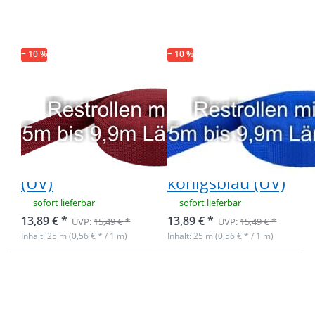
30mm breites
30mm breites
PP-Gurtband
PP-Gurtband
1,4mm stark,
1,4mm stark,
25m -
25m -
bordeaux (UV)
königsblau
− 10 %
− 10 %
(UV)
Restpostenbox
Restpostenbox
30mm breites
30mm breites
PP-Gurtband
PP-Gurtband
1,4mm stark,
1,4mm stark,
25m - bordeaux
25m -
(UV)
königsblau (UV)
sofort lieferbar
sofort lieferbar
13,89 € *
13,89 € *
UVP:
15,49 € *
UVP:
15,49 € *
Inhalt: 25 m (0,56 € * / 1 m)
Inhalt: 25 m (0,56 € * / 1 m)
Drücken Sie
Drücken Sie
ENTER für
ENTER für
mehr
mehr
Optionen zu
Optionen zu