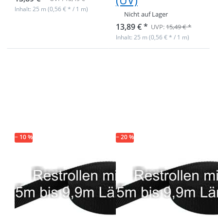
(UV)
Inhalt: 25 m (0,56 € * / 1 m)
Nicht auf Lager
13,89 € *
UVP:
15,49 € *
Inhalt: 25 m (0,56 € * / 1 m)
Drücken Sie
Drücken Sie
ENTER für
ENTER für
mehr
mehr
Optionen zu
Optionen zu
Restpostenbox
Restpostenbox
30mm breites
30mm breites
PP-Gurtband
PP-Gurtband
1,4mm, 25m,
1,4mm stark,
schwarz (UV)
50m - schwarz
(UV)
− 10 %
− 20 %
Restpostenbox
Restpostenbox
30mm breites
30mm breites
PP-Gurtband
PP-Gurtband
1,4mm, 25m,
1,4mm stark,
schwarz (UV)
50m - schwarz