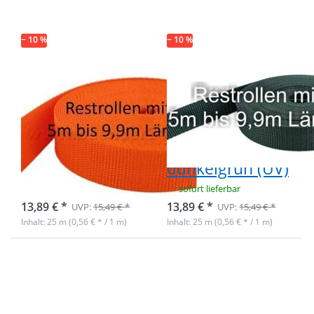
1,4mm stark,
1,4mm stark,
25m - orange
25m -
(UV)
dunkelgrün
− 10 %
− 10 %
(UV)
Restpostenbox
Restpostenbox
30mm breites
30mm breites
PP-Gurtband
PP-Gurtband
1,4mm stark,
1,4mm stark,
25m - orange
25m -
(UV)
dunkelgrün (UV)
sofort lieferbar
sofort lieferbar
13,89 € *
13,89 € *
UVP:
15,49 € *
UVP:
15,49 € *
Inhalt: 25 m (0,56 € * / 1 m)
Inhalt: 25 m (0,56 € * / 1 m)
Drücken Sie
Drücken Sie
ENTER für
ENTER für
mehr
mehr
Optionen zu
Optionen zu
Restpostenbox
Restpostenbox
30mm breites
30mm breites