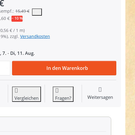
€
der vorgeschlagene oder empfohlene Verkaufspreis eines Produkts, 
sempf.:
15,49 €
,60 €
− 10 %
(0,56 € / 1 m)
19%), zzgl.
Versandkosten
, 7.
-
Di, 11. Aug.
Restpostenbox 30mm breites PP-Gurtband 1,4mm stark, 25m
In den Warenkorb
Weitersagen
Vergleichen
Fragen?