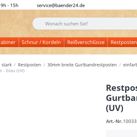
 9h - 15h
service@baender24.de
Geben Sie einen Suchbegriff ein. Während Sie tipp
rabiner
Schnur / Kordeln
Reißverschlüsse
Restposten
 stark
Restposten
30mm breite Gurtbandrestposten
einfar
 - blau (UV)
Restpo
Gurtba
(UV)
Art.-Nr.
10033