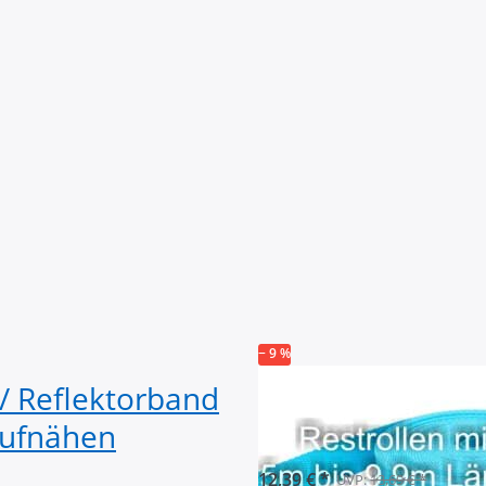
− 9 %
/ Reflektorband
Restpostenbox 
Aufnähen
Gurtband 1,4mm,
12,39 € *
UVP:
13,69 € *