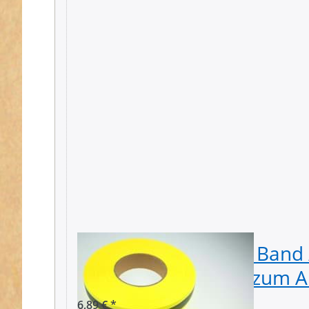
5m Reflektierendes Band 
40mm breit - gelb - zum 
6,89 € *