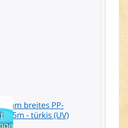
25mm breites PP-
10m P
 25m - türkis (UV)
stark 
5,79 € *