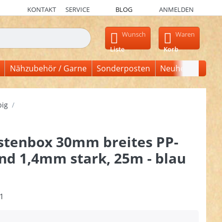
KONTAKT
SERVICE
BLOG
ANMELDEN
en, erscheinen automatisch erste Ergebnisse. Drücken Sie die Ein
Wunsch
Waren
Liste
Korb
Nähzubehör / Garne
Sonderposten
Neuheiten
big
stenbox 30mm breites PP-
nd 1,4mm stark, 25m - blau
1