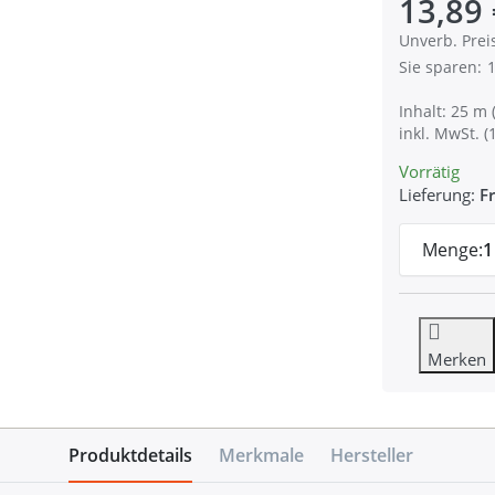
13,89 
Die UVP ist 
Unverb. Prei
Sie sparen:
1
Inhalt: 25 m 
inkl. MwSt. (
Vorrätig
Lieferung:
Fr
Menge:
1
Merken
Produktdetails
Merkmale
Hersteller